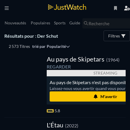
Nouveautés
Populaires
Sports
Guide
Résultats pour : Der Schut
Filtres
2 573 Titres
trié par
Popularité
Au pays de Skipetars
(1964)
REGARDER
STREAMING
Au pays de Skipetars n'est pas disponibl
Laissez-nous vous avertir quand vous pourrez
M'avertir
5.8
L'Étau
(2022)