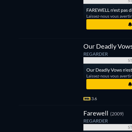
S
FAREWELL n'est pas di
Laissez-nous vous averti
Our Deadly Vow
REGARDER
S
Our Deadly Vows n'est
Laissez-nous vous averti
3.6
Farewell
(2009)
REGARDER
S