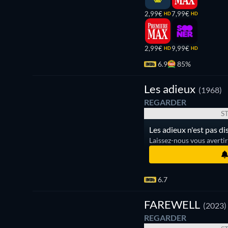
2,99€
7,99€
HD
HD
2,99€
9,99€
HD
HD
6.9
85%
Les adieux
(1968)
REGARDER
S
Les adieux n'est pas d
Laissez-nous vous averti
6.7
FAREWELL
(2023)
REGARDER