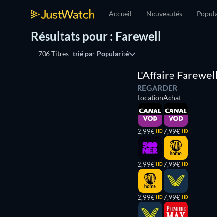
Accueil
Nouveautés
Popula
Résultats pour : Farewell
706 Titres
trié par
Popularité
L'Affaire Farewel
REGARDER
Location
Achat
2,99€
7,99€
HD
HD
2,99€
7,99€
HD
HD
2,99€
7,99€
HD
HD