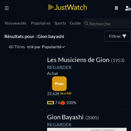
Nouveautés
Populaires
Sports
Guide
Résultats pour : Gion bayashi
Filtres
60 Titres
trié par
Popularité
Les Musiciens de Gion
(1953)
REGARDER
Achat
22,62€
BLU-RAY
7.6
100%
e
Gion Bayashi
(2005)
REGARDER
STREAMING