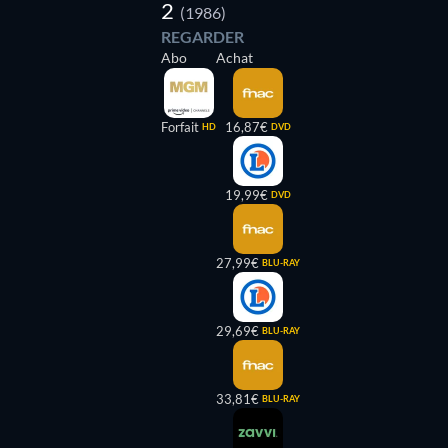
2
(1986)
REGARDER
Abo
Achat
Forfait
16,87€
HD
DVD
19,99€
DVD
27,99€
BLU-RAY
29,69€
BLU-RAY
33,81€
BLU-RAY