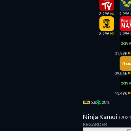
3,99€
9,99€
HD
3,99€
9,99€
HD
31,99€
B
39,86€
B
41,49€
B
5.8
20%
Ninja
Kamui
Ninja Kamui
(2024
REGARDER
S