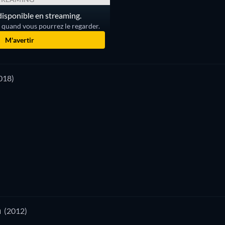
disponible en streaming.
r quand vous pourrez le regarder.
M'avertir
018)
a
(2012)