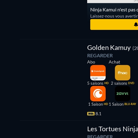
Ninja Kamui n'est pas 
Laissez-nous vous averti
Série
Golden Kamuy
(2
REGARDER
Abo
Achat
5 saisons
2 saisons
HD
DVD
1 Saison
1 Saison
HD
BLU-RAY
8.1
Série
Les Tortues Ninj
REGARDER