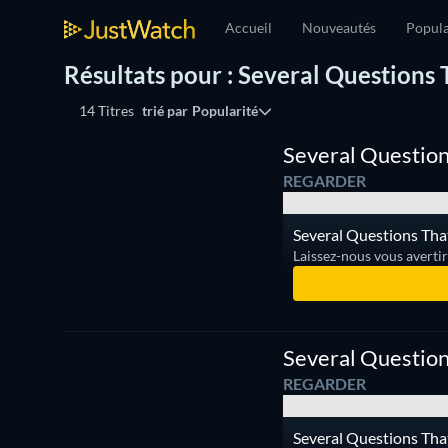
Accueil
Nouveautés
Popula
Résultats pour : Several Question
14 Titres
trié par
Popularité
Several Questio
REGARDER
Several Questions Tha
Laissez-nous vous averti
Série
Several Questio
REGARDER
Several Questions Tha