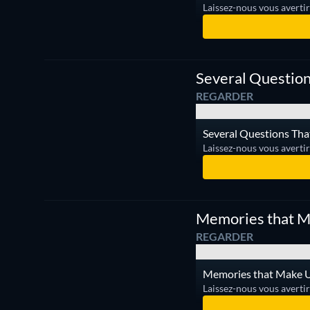
Laissez-nous vous averti
Several
Questions
Série
That
Several Questio
Makes Us
Happy
REGARDER
Several Questions Tha
Laissez-nous vous averti
Memories that M
REGARDER
Memories that Make Us
Laissez-nous vous averti