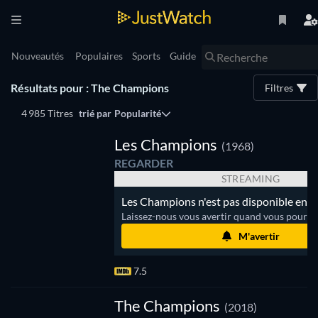
Nouveautés
Populaires
Sports
Guide
Résultats pour : The Champions
Filtres
4 985 Titres
trié par
Popularité
e
Les Champions
(1968)
REGARDER
STREAMING
Les Champions n'est pas disponible en s
Laissez-nous vous avertir quand vous pourrez
M'avertir
7.5
e
The Champions
(2018)