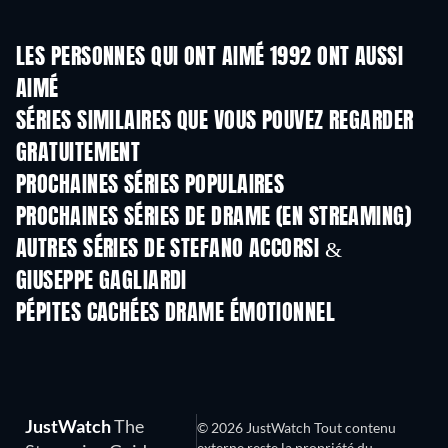
LES PERSONNES QUI ONT AIMÉ 1992 ONT AUSSI
AIMÉ
Série
Série
S
SÉRIES SIMILAIRES QUE VOUS POUVEZ REGARDER
GRATUITEMENT
Série
Série
S
PROCHAINES SÉRIES POPULAIRES
Série
Série
S
PROCHAINES SÉRIES DE DRAME (EN STREAMING)
Saison 4
Saison 6
Sais
AUTRES SÉRIES DE STEFANO ACCORSI &
GIUSEPPE GAGLIARDI
Série
Série
S
PÉPITES CACHÉES DRAME ÉMOTIONNEL
Série
S
JustWatch
The
© 2026 JustWatch Tout contenu
externe reste la propriété du