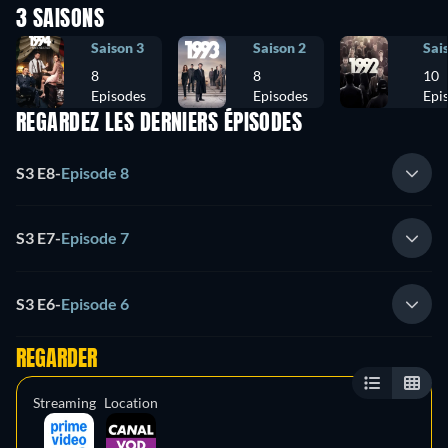
3 SAISONS
Saison 3
Saison 2
Sai
8
8
10
Episodes
Episodes
Epi
REGARDEZ LES DERNIERS ÉPISODES
S3 E8
-
Episode 8
S3 E7
-
Episode 7
S3 E6
-
Episode 6
REGARDER
Streaming
Location