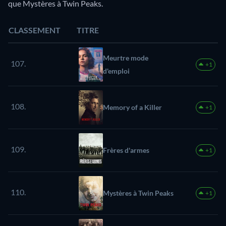
que Mystères à Twin Peaks.
CLASSEMENT
TITRE
Meurtre mode
107.
+1
d'emploi
108.
Memory of a Killer
+1
109.
Frères d'armes
+1
110.
Mystères à Twin Peaks
+1