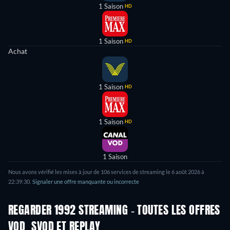
1 Saison
HD
1 Saison
HD
Achat
1 Saison
HD
1 Saison
HD
1 Saison
Nous avons vérifié les mises à jour de
106
services de streaming le
6 août 2026
à
22:39:30
.
Signaler une offre manquante ou incorrecte
REGARDER 1992 STREAMING - TOUTES LES OFFRES
VOD, SVOD ET REPLAY