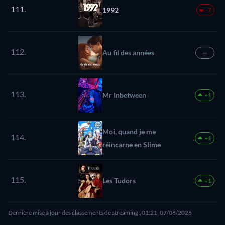
111.
1992
-7
112.
Au fil des années
—
113.
Mr Inbetween
+1
Moi, quand je me
114.
+1
réincarne en Slime
115.
Les Tudors
+1
Dernière mise à jour des classements de streaming : 01:21, 07/08/2026