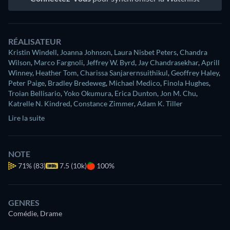
RÉALISATEUR
Kristin Windell
,
Joanna Johnson
,
Laura Nisbet Peters
,
Chandra
Wilson
,
Marco Fargnoli
,
Jeffrey W. Byrd
,
Jay Chandrasekhar
,
Aprill
Winney
,
Heather Tom
,
Charissa Sanjarernsuithikul
,
Geoffrey Haley
,
Peter Paige
,
Bradley Bredeweg
,
Michael Medico
,
Finola Hughes
,
Troian Bellisario
,
Yoko Okumura
,
Erica Dunton
,
Jon M. Chu
,
Katrelle N. Kindred
,
Constance Zimmer
,
Adam K. Tiller
Lire la suite
NOTE
71%
(83)
7.5 (10k)
100%
GENRES
Comédie, Drame