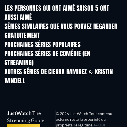
LES PERSONNES QUI ONT AIMÉ SAISON 5 ONT
AUSSI AIMÉ
Série
Série
S
SÉRIES SIMILAIRES QUE VOUS POUVEZ REGARDER
GRATUITEMENT
Série
Série
PROCHAINES SÉRIES POPULAIRES
Série
Série
S
PROCHAINES SÉRIES DE COMÉDIE (EN
STREAMING)
Saison 6
Saison 2
Sais
AUTRES SÉRIES DE CIERRA RAMIREZ & KRISTIN
WINDELL
Série
Série
S
JustWatch
The
© 2026 JustWatch Tout contenu
externe reste la propriété du
Streaming Guide
propriétaire légitime.
(4.0.0)