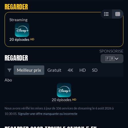
REGARDER
Streaming
20 épisodes
HD
SPONSORISE
REGARDER
🇫🇷
Meilleur prix
Gratuit
4K
HD
SD
Abo
20 épisodes
HD
Nous avons vérifié les mises à jour de
106
services de streaming le
6 août 2026
à
10:30:05
.
Signaler une offre manquante ou incorrecte