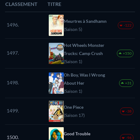
CLASSEMENT
TITRE
Meurtres à Sandhamn
1496.
-122
(Saison 5)
Hot Wheels Monster
1497.
Trucks: Camp Crush
+550
(Saison 1)
Oh Boy, Was I Wrong
1498.
About Her
+31
(Saison 1)
One Piece
1499.
-38
(Saison 17)
Good Trouble
1500.
-96