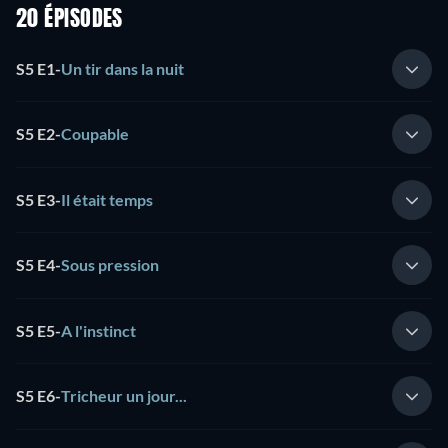
20 ÉPISODES
S5 E1
-
Un tir dans la nuit
S5 E2
-
Coupable
S5 E3
-
Il était temps
S5 E4
-
Sous pression
S5 E5
-
A l'instinct
S5 E6
-
Tricheur un jour...