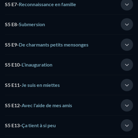
S5 E7
-
Reconnaissance en famille
S5 E8
-
Submersion
S5 E9
-
De charmants petits mensonges
S5 E10
-
L’inauguration
S5 E11
-
Je suis en miettes
S5 E12
-
Avec l'aide de mes amis
S5 E13
-
Ça tient à si peu