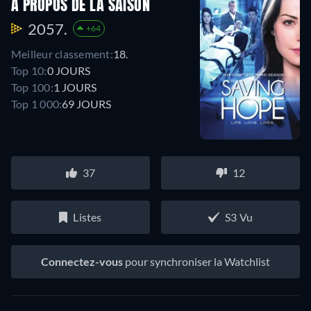
À PROPOS DE LA SAISON
2057.
+64
Meilleur classement:
18.
Top 10:
0 JOURS
Top 100:
1 JOURS
Top 1 000:
69 JOURS
37
12
Listes
S3 Vu
Connectez-vous
pour synchroniser la Watchlist