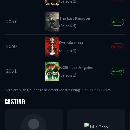
(Saison 1)
The Last Kingdom
2059.
+33
(Saison 4)
Poupée russe
2060.
-93
(Saison 1)
NCIS : Los Angeles
2061.
+97
(Saison 2)
Dernière mise à jour des classements de streaming : 17:19, 07/08/2026
CASTING