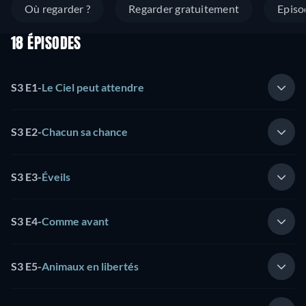
Où regarder ?
Regarder gratuitement
Episo
18 ÉPISODES
S3 E1
-
Le Ciel peut attendre
S3 E2
-
Chacun sa chance
S3 E3
-
Éveils
S3 E4
-
Comme avant
S3 E5
-
Animaux en libertés