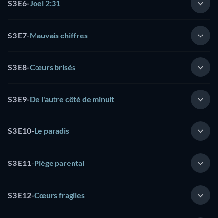
S3 E6
-
Joel 2:31
S3 E7
-
Mauvais chiffres
S3 E8
-
Cœurs brisés
S3 E9
-
De l'autre côté de minuit
S3 E10
-
Le paradis
S3 E11
-
Piège parental
S3 E12
-
Cœurs fragiles