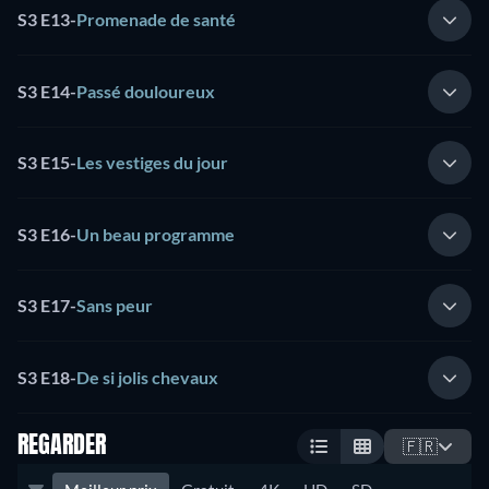
S3 E13
-
Promenade de santé
S3 E14
-
Passé douloureux
S3 E15
-
Les vestiges du jour
S3 E16
-
Un beau programme
S3 E17
-
Sans peur
S3 E18
-
De si jolis chevaux
REGARDER
🇫🇷