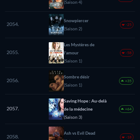
(Saison 4)
Snowpiercer
2054.
-25
(Saison 2)
Les Mystères de
2055.
l'amour
-58
(Saison 1)
Sombre désir
2056.
+35
(Saison 1)
Saving Hope : Au-delà
2057.
de la médecine
+64
(Saison 3)
Ash vs Evil Dead
2058.
-18