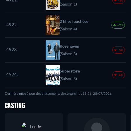
-30
(Saison 1)
2 filles fauchées
4922.
+21
(Saison 4)
Rosehaven
4923.
-58
(Saison 3)
Superstore
4924.
-60
(Saison 3)
Dernière mise à jour des classements de streaming : 13:26, 28/07/2026
CASTING