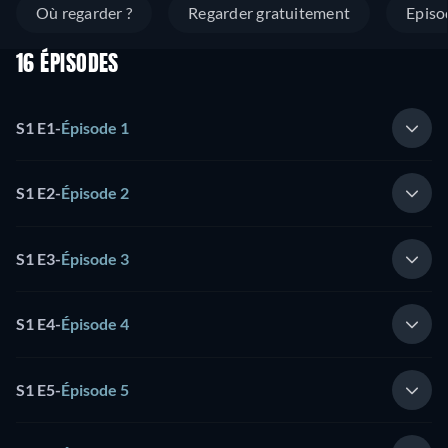
Où regarder ?
Regarder gratuitement
Episo
16 ÉPISODES
S1 E1
-
Épisode 1
S1 E2
-
Épisode 2
S1 E3
-
Épisode 3
S1 E4
-
Épisode 4
S1 E5
-
Épisode 5