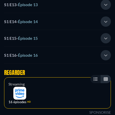
S1 E13
-
Épisode 13
S1 E14
-
Épisode 14
S1 E15
-
Épisode 15
S1 E16
-
Épisode 16
REGARDER
Streaming
16 épisodes
HD
SPONSORISE