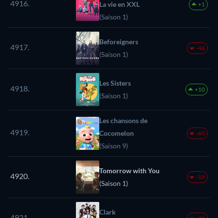
4916.
La vie en XXL
+1
(Saison 1)
Beforeigners
4917.
-46
(Saison 1)
Les Sisters
4918.
+10
(Saison 1)
Les chansons de
4919.
Cocomelon
-60
(Saison 9)
Tomorrow with You
4920.
-19
(Saison 1)
Clark
4921.