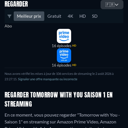
REGARDER
🇫🇷
Meilleur prix
Gratuit
4K
HD
SD
Abo
16 épisodes
HD
16 épisodes
HD
Nous avons vérifié les mises à jour de 106 services de streaming le 2 août 2026 à
23:27:15.
Signaler une offre manquante ou incorrecte
REGARDER TOMORROW WITH YOU SAISON 1 EN
STREAMING
En ce moment, vous pouvez regarder "Tomorrow with You -
Saison 1" en streaming sur Amazon Prime Video, Amazon