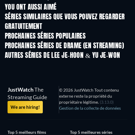
YOU ONT AUSSI AIMÉ
Série
Série
S
SÉRIES SIMILAIRES QUE VOUS POUVEZ REGARDER
GRATUITEMENT
Série
S
PROCHAINES SÉRIES POPULAIRES
Série
Série
S
PROCHAINES SÉRIES DE DRAME (EN STREAMING)
Saison 4
Saison 6
Sais
AUTRES SÉRIES DE LEE JE-HOON & YU JE-WON
Série
Série
S
JustWatch
The
© 2026 JustWatch Tout contenu
externe reste la propriété du
Streaming Guide
propriétaire légitime.
(3.13.0)
We are hiring!
Gestion de la collecte de données
Top 5 meilleurs films
Top 5 meilleures séries