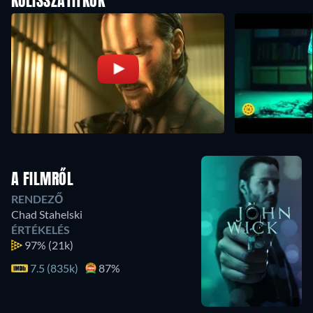
KULISSZATITKOK
A FILMRŐL
RENDEZŐ
Chad Stahelski
ÉRTÉKELÉS
97%
(21k)
7.5 (835k)
87%