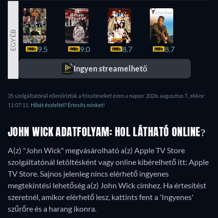
EGYÉB
9.5
9.0
8.7
8.7
8.5
Ingyen streamelhető
35 szolgáltatónál ellenőriztük a frissítéseket ezen a napon: 2026. augusztus 7., ekkor:
11:07:11.
Hibát észleltél? Értesíts minket!
JOHN WICK ADATFOLYAM: HOL LÁTHATÓ ONLINE?
A(z) "John Wick" megvásárolható a(z) Apple TV Store
szolgáltatónál letöltésként vagy online kibérelhető itt: Apple
TV Store.
Sajnos jelenleg nincs elérhető ingyenes
megtekintési lehetőség a(z) John Wick címhez. Ha értesítést
szeretnél, amikor elérhető lesz, kattints fent a 'Ingyenes'
szűrőre és a harang ikonra.