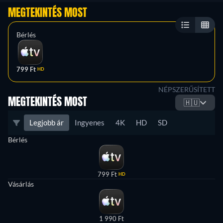
MEGTEKINTÉS MOST
Bérlés
799 Ft
HD
NÉPSZERŰSÍTETT
MEGTEKINTÉS MOST
🇭🇺
Legjobb ár
Ingyenes
4K
HD
SD
Bérlés
799 Ft
HD
Vásárlás
1 990 Ft