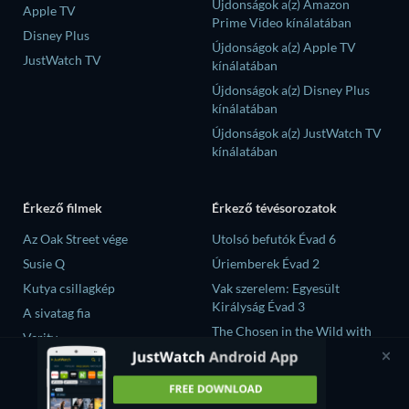
Újdonságok a(z) Amazon
Apple TV
Prime Video kínálatában
Disney Plus
Újdonságok a(z) Apple TV
JustWatch TV
kínálatában
Újdonságok a(z) Disney Plus
kínálatában
Újdonságok a(z) JustWatch TV
kínálatában
Érkező filmek
Érkező tévésorozatok
Az Oak Street vége
Utolsó befutók Évad 6
Susie Q
Úriemberek Évad 2
Kutya csillagkép
Vak szerelem: Egyesült
Királyság Évad 3
A sivatag fia
The Chosen in the Wild with
Verity
Bear Grylls Évad 1
大空港～GATE24～ Évad 1