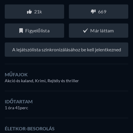
21k
669
Figyelőlista
Már láttam
A lejátszólista szinkronizálásához be kell jelentkezned
MŰFAJOK
Akció és kaland, Krimi, Rejtély és thriller
IDŐTARTAM
1 óra 41perc
ÉLETKOR-BESOROLÁS