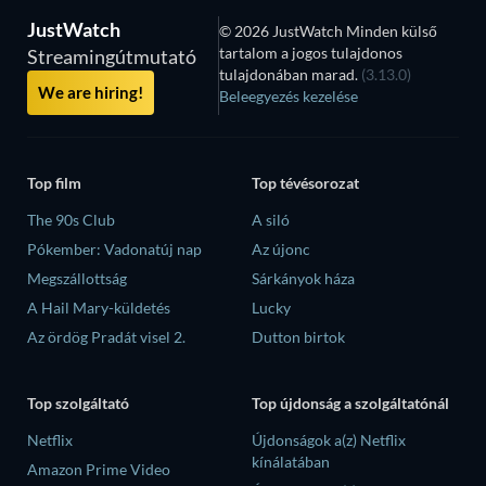
JustWatch
© 2026 JustWatch Minden külső
tartalom a jogos tulajdonos
Streamingútmutató
tulajdonában marad.
(3.13.0)
We are hiring!
Beleegyezés kezelése
Top film
Top tévésorozat
The 90s Club
A siló
Pókember: Vadonatúj nap
Az újonc
Megszállottság
Sárkányok háza
A Hail Mary-küldetés
Lucky
Az ördög Pradát visel 2.
Dutton birtok
Top szolgáltató
Top újdonság a szolgáltatónál
Netflix
Újdonságok a(z) Netflix
kínálatában
Amazon Prime Video