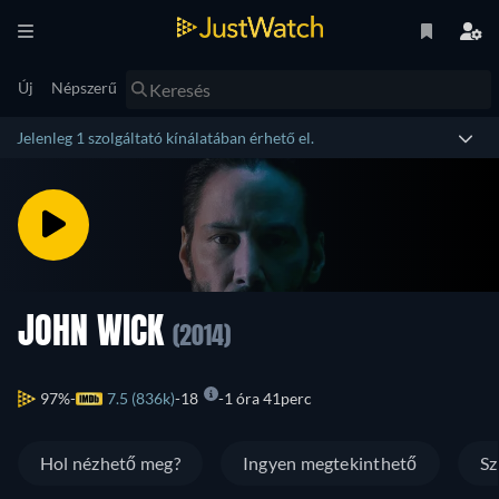
Új
Népszerű
Jelenleg 1 szolgáltató kínálatában érhető el.
JOHN WICK
(2014)
97%
7.5 (836k)
18
1 óra 41perc
Hol nézhető meg?
Ingyen megtekinthető
Sz