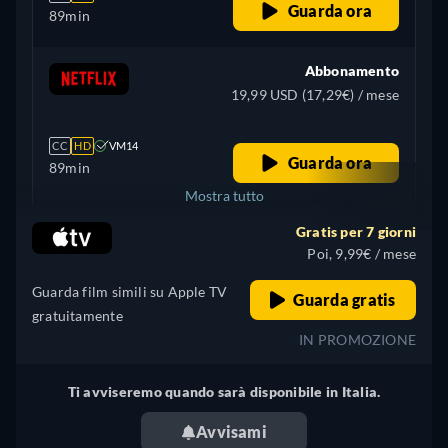
Guarda ora
89min
Abbonamento
19,99 USD (17,29€) / mese
CC
HD
VM14
Guarda ora
89min
Mostra tutto
Gratis per 7 giorni
+ 1
Regno Unito
Poi, 9,99€ / mese
Guarda film simili su Apple TV
Guarda gratis
gratuitamente
IN PROMOZIONE
Ti avviseremo quando sarà disponibile in Italia.
Avvisami