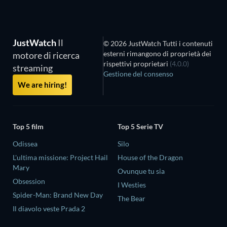
JustWatch
Il
© 2026 JustWatch Tutti i contenuti
esterni rimangono di proprietà dei
motore di ricerca
rispettivi proprietari
(4.0.0)
streaming
Gestione del consenso
We are hiring!
Top 5 film
Top 5 Serie TV
Odissea
Silo
L'ultima missione: Project Hail
House of the Dragon
Mary
Ovunque tu sia
Obsession
I Westies
Spider-Man: Brand New Day
The Bear
Il diavolo veste Prada 2