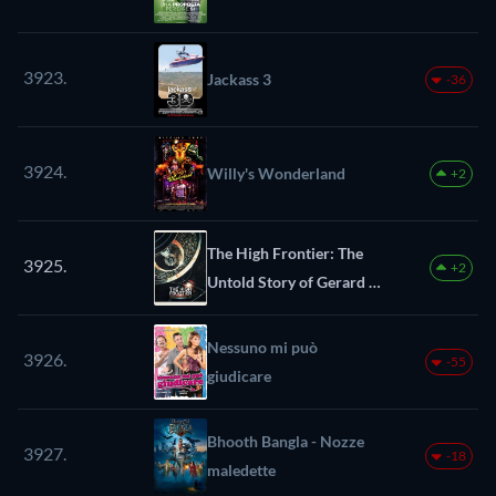
3923.
Jackass 3
-36
3924.
Willy's Wonderland
+2
The High Frontier: The
3925.
+2
Untold Story of Gerard K.
O'Neill
Nessuno mi può
3926.
-55
giudicare
Bhooth Bangla - Nozze
3927.
-18
maledette