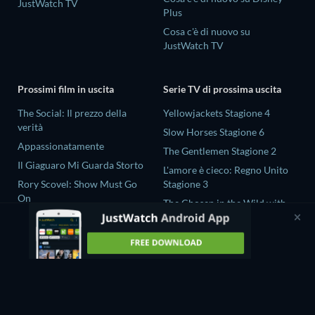
JustWatch TV
Plus
Cosa c'è di nuovo su
JustWatch TV
Prossimi film in uscita
Serie TV di prossima uscita
The Social: Il prezzo della
Yellowjackets Stagione 4
verità
Slow Horses Stagione 6
Appassionatamente
The Gentlemen Stagione 2
Il Giaguaro Mi Guarda Storto
L'amore è cieco: Regno Unito
Rory Scovel: Show Must Go
Stagione 3
On
The Chosen in the Wild with
Nando tra due mondi - Un film
Bear Grylls Stagione 1
di Sintonia