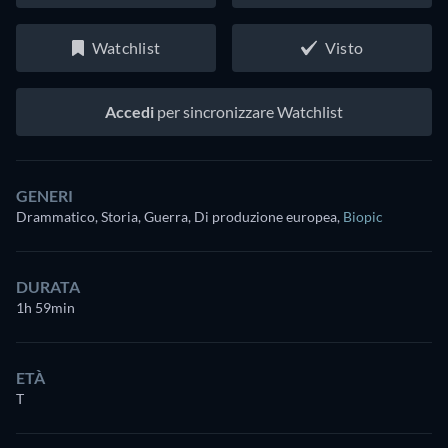
Watchlist
Visto
Accedi
per sincronizzare Watchlist
GENERI
Drammatico, Storia, Guerra, Di produzione europea
,
Biopic
DURATA
1h 59min
ETÀ
T