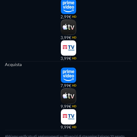
2,99€
HD
3,99€
HD
3,99€
HD
Acquista
7,99€
HD
9,99€
HD
9,99€
HD
Abbiamo verificato gli aggiornamenti su 99 servizi di streaming il giorno 10 agosto