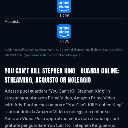
1,99€
Acquista
7,99€
Abbiamo verificato gli aggiornamenti su 99 servizi di streaming il giorno 8 agosto 2026
alle 03:11:09.
Qualcosa è andato storto? Faccelo sapere!
YOU CAN'T KILL STEPHEN KING - GUARDA ONLINE:
STREAMING, ACQUISTO OR NOLEGGIO
Adesso puoi guardare "You Can't Kill Stephen King" in
streaming su Amazon Prime Video, Amazon Prime Video
with Ads. Puoi anche comprare "You Can't Kill Stephen King"
scaricandolo da Amazon Video o noleggiarlo online su
Amazon Video.
Purtroppo al momento non ci sono opzioni
gratuite per guardare You Can't Kill Stephen King. Se vuoi