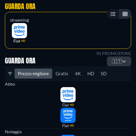
GUARDA ORA
streaming
Flat
HD
IN PROMOZIONE
GUARDA ORA
🇮🇹
Prezzo migliore
Gratis
4K
HD
SD
Abbo
Flat
HD
Flat
HD
Noleggia