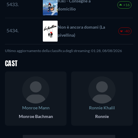
Kiki - Consegne a
5433.
+16
domicilio
Non è ancora domani (La
5434.
-40
pivellina)
Ultimo aggiornamento della classifica degli streaming: 01:28, 08/08/2026
CAST
Monroe Mann
Ronnie Khalil
Monroe Bachman
Ronnie