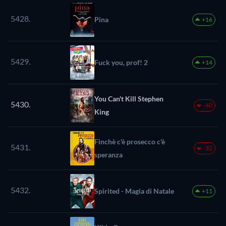
5428.
Pina
+16
5429.
Fuck you, prof! 2
+14
You Can't Kill Stephen
5430.
-40
King
Finchè c'è prosecco c'è
5431.
-32
speranza
5432.
Spirited - Magia di Natale
+11