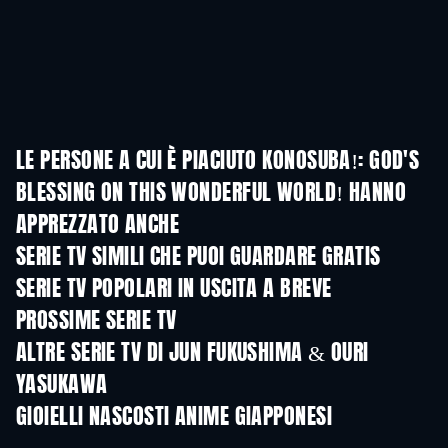
LE PERSONE A CUI È PIACIUTO KONOSUBA!: GOD'S
BLESSING ON THIS WONDERFUL WORLD! HANNO
APPREZZATO ANCHE
TV
TV
SERIE TV SIMILI CHE PUOI GUARDARE GRATIS
TV
TV
SERIE TV POPOLARI IN USCITA A BREVE
TV
TV
PROSSIME SERIE TV
Stagione 2
Stagione 1
Stagio
ALTRE SERIE TV DI JUN FUKUSHIMA & OURI
YASUKAWA
TV
TV
GIOIELLI NASCOSTI ANIME GIAPPONESI
TV