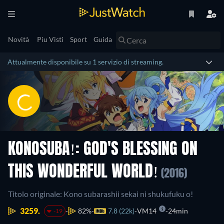
Novità
Piu Visti
Sport
Guida
Attualmente disponibile su 1 servizio di streaming.
KONOSUBA!: GOD'S BLESSING ON
THIS WONDERFUL WORLD!
(2016)
Titolo originale: Kono subarashii sekai ni shukufuku o!
3259.
82%
7.8 (22k)
VM14
24min
-19