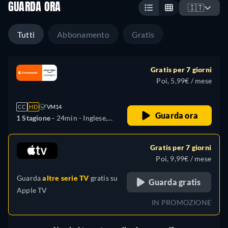
GUARDA ORA
🇮🇹
Tutti
Abbonamento
Gratis
Gratis per 7 giorni
Poi, 5,99€ / mese
CC
HD
VM14
Guarda ora
1 Stagione -
24min
- Inglese,
Spagnolo, Francese,
Giapponese, Portoghese
Gratis per 7 giorni
Poi, 9,99€ / mese
Guarda
altre serie TV
gratis su
Guarda gratis
Apple TV
IN PROMOZIONE