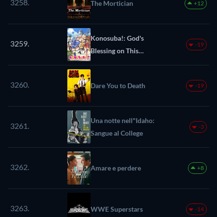
3258.
The Mortician
+12
Konosuba!: God's
3259.
-19
Blessing on This
Wonderful World!
3260.
Dare You to Death
-19
Una notte nell"Idaho:
3261.
-3
Sangue al College
3262.
Amare e perdere
+8
3263.
WWE Superstars
-14