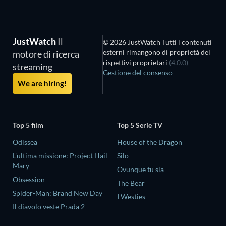
JustWatch
Il
© 2026 JustWatch Tutti i contenuti
esterni rimangono di proprietà dei
motore di ricerca
rispettivi proprietari
(4.0.0)
streaming
Gestione del consenso
We are hiring!
Top 5 film
Top 5 Serie TV
Odissea
House of the Dragon
L'ultima missione: Project Hail
Silo
Mary
Ovunque tu sia
Obsession
The Bear
Spider-Man: Brand New Day
I Westies
Il diavolo veste Prada 2