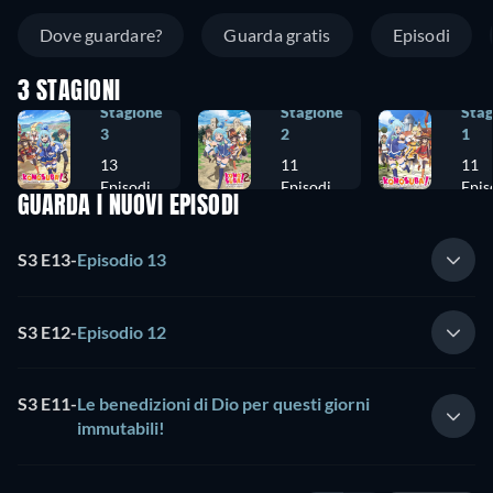
Dove guardare?
Guarda gratis
Episodi
3 STAGIONI
Stagione
Stagione
Stag
3
2
1
13
11
11
Episodi
Episodi
Epis
GUARDA I NUOVI EPISODI
S3 E13
-
Episodio 13
S3 E12
-
Episodio 12
S3 E11
-
Le benedizioni di Dio per questi giorni
immutabili!