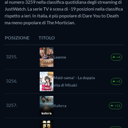
al numero 3259 nella classifica quotidiana degli streaming di
JustWatch. La serie TV è scesa di -19 posizioni nella classifica
rispetto a ieri. In Italia, è più popolare di Dare You to Death
ma meno popolare di The Mortician.
POSIZIONE
TITOLO
3255.
Leanne
+4
Maid-sama! - La doppia
3256.
+3
vita di Misaki
3257.
Kohrra
+11