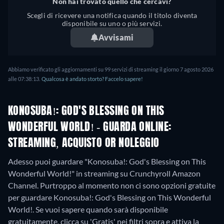
Non hai trovato quello che cercavi?
Scegli di ricevere una notifica quando il titolo diventa
disponibile su uno o più servizi.
Avvisami
Abbiamo verificato gli aggiornamenti su
99
servizi di streaming il giorno
7 agosto 2026
alle
07:38:13
.
Qualcosa è andato storto? Faccelo sapere!
KONOSUBA!: GOD'S BLESSING ON THIS
WONDERFUL WORLD! - GUARDA ONLINE:
STREAMING, ACQUISTO OR NOLEGGIO
Adesso puoi guardare "Konosuba!: God's Blessing on This
Wonderful World!" in streaming su Crunchyroll Amazon
Channel.
Purtroppo al momento non ci sono opzioni gratuite
per guardare Konosuba!: God's Blessing on This Wonderful
World!. Se vuoi sapere quando sarà disponibile
gratuitamente, clicca su 'Gratis' nei filtri sopra e attiva la