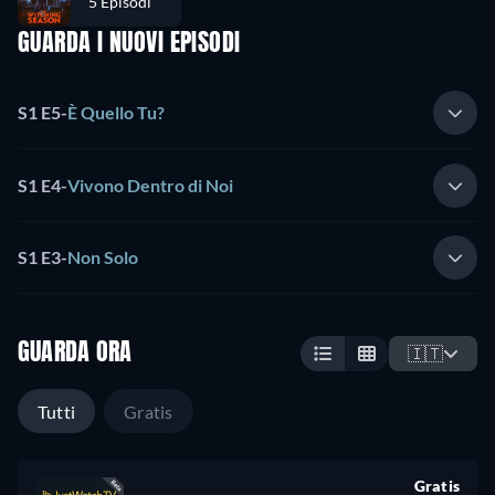
5 Episodi
GUARDA I NUOVI EPISODI
S1 E5
-
È Quello Tu?
S1 E4
-
Vivono Dentro di Noi
S1 E3
-
Non Solo
GUARDA ORA
🇮🇹
Tutti
Gratis
Gratis