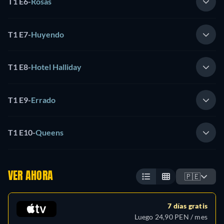
T1 E6
-
Rosas
T1 E7
-
Huyendo
T1 E8
-
Hotel Halliday
T1 E9
-
Errado
T1 E10
-
Queens
VER AHORA
🇵🇪
7 días gratis
Luego 24,90 PEN / mes