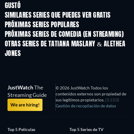
GUSTÓ
TV
TV
SIMILARES SERIES QUE PUEDES VER GRATIS
TV
TV
PRÓXIMAS SERIES POPULARES
TV
TV
PRÓXIMAS SERIES DE COMEDIA (EN STREAMING)
Temporada 2
Temporada 3
Tempora
OTRAS SERIES DE TATIANA MASLANY & ALETHEA
JONES
TV
TV
JustWatch
The
© 2026 JustWatch Todos los
contenidos externos son propiedad de
Streaming Guide
sus legítimos propietarios.
(3.13.0)
We are hiring!
Gestión de recopilación de datos
Top 5 Películas
Top 5 Series de TV