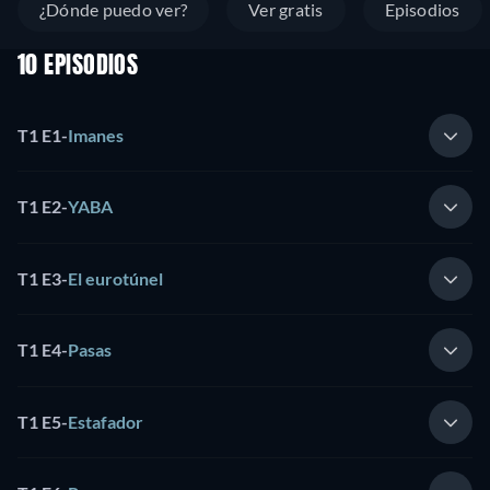
¿Dónde puedo ver?
Ver gratis
Episodios
10 EPISODIOS
T1 E1
-
Imanes
T1 E2
-
YABA
T1 E3
-
El eurotúnel
T1 E4
-
Pasas
T1 E5
-
Estafador