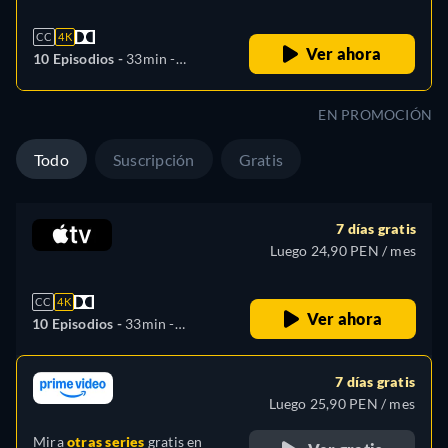
CC
4K
Ver ahora
10 Episodios -
33min
-
Español, Alemán, Inglés,
Francés, Italiano, Japonés,
EN PROMOCIÓN
Portugués
Todo
Suscripción
Gratis
7 días gratis
Luego 24,90 PEN / mes
CC
4K
Ver ahora
10 Episodios -
33min
-
Español, Alemán, Inglés,
Francés, Italiano, Japonés,
7 días gratis
Portugués
Luego 25,90 PEN / mes
Mira
otras series
gratis en