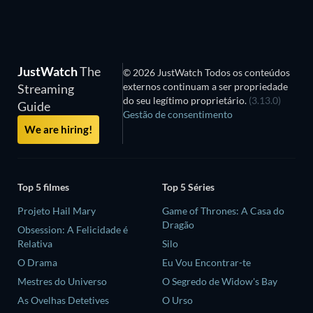
JustWatch
The
© 2026 JustWatch Todos os conteúdos
externos continuam a ser propriedade
Streaming
do seu legítimo proprietário.
(3.13.0)
Guide
Gestão de consentimento
We are hiring!
Top 5 filmes
Top 5 Séries
Projeto Hail Mary
Game of Thrones: A Casa do
Dragão
Obsession: A Felicidade é
Relativa
Silo
O Drama
Eu Vou Encontrar-te
Mestres do Universo
O Segredo de Widow's Bay
As Ovelhas Detetives
O Urso