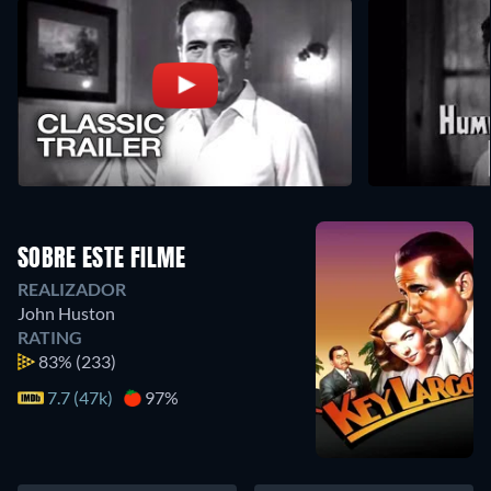
SOBRE ESTE FILME
REALIZADOR
John Huston
RATING
83%
(233)
7.7 (47k)
97%