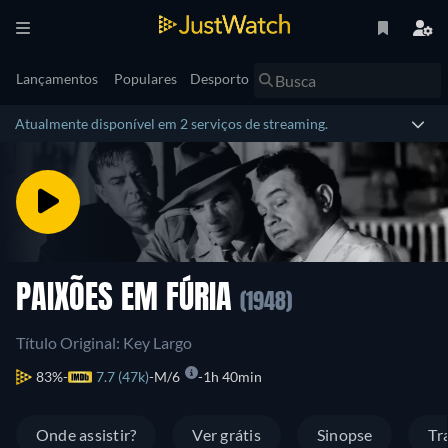
Lançamentos
Populares
Desporto
Atualmente disponível em 2 serviços de streaming.
PAIXÕES EM FÚRIA
(1948)
Título Original: Key Largo
83%
7.7 (47k)
M/6
1h 40min
Onde assistir?
Ver grátis
Sinopse
Tr