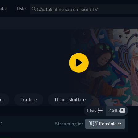
ular
Liste
at
Trailere
Titluri similare
Listă
Grilă
D
🇷🇴
România
Streaming în: