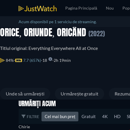
Pagina Principală
Nou
Pop
Acum disponibil pe 1 serviciu de streaming.
ORICE, ORIUNDE, ORICÂND
(2022)
Titlul original: Everything Everywhere All at Once
84%
7.7 (657k)
18
2h 19min
Unde să urmărești
Urmărește gratuit
Rezum
URMĂRIȚI ACUM
Cel mai bun preț
Gratuit
4K
HD
S
FILTRE
Chirie