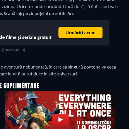
viziona Orice, oriunde, oricând. Dacă doriți să știți când va fi
us și apăsați pe clopoțelul de notificări.
ți acest anunț
-o aventură nebunească, în care ea singură poate salva ceea
re le-ar fi putut duce în alte universuri.
LE SUPLIMENTARE