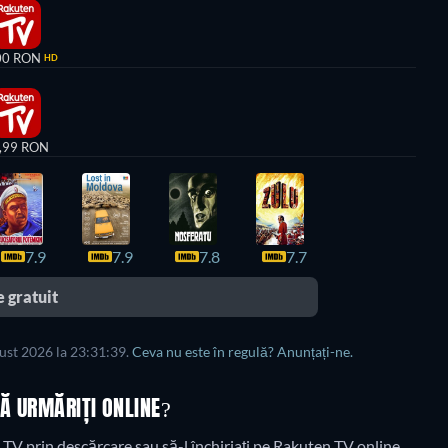
00 RON
HD
,99 RON
7.9
7.9
7.8
7.7
 gratuit
gust 2026 la 23:31:39.
Ceva nu este în regulă? Anunțați-ne.
SĂ URMĂRIȚI ONLINE?
TV prin descărcare sau să-l închiriați pe Rakuten TV online.