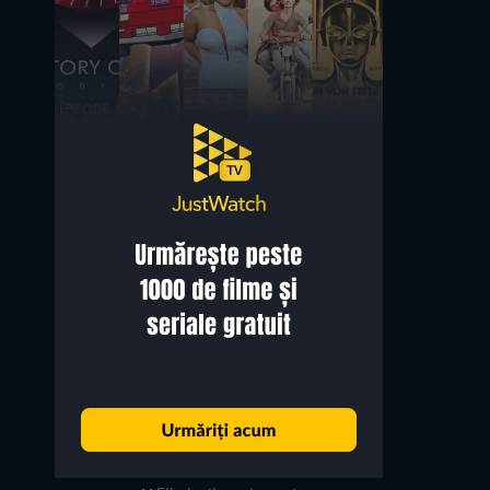
Jamie Lee Curtis
Tallie Medel
Deirdre Beaubeirdre
Becky Sregor