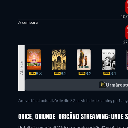
10,
A cumpara
27
ALTELE
8.3
8.2
8.2
8.1
Urmărește
Am verificat actualizările din 32 servicii de streaming pe 1 au
ORICE, ORIUNDE, ORICÂND STREAMING: UNDE 
Puteți să cumpărați "Orice, oriunde, oricând" pe Rakuten 