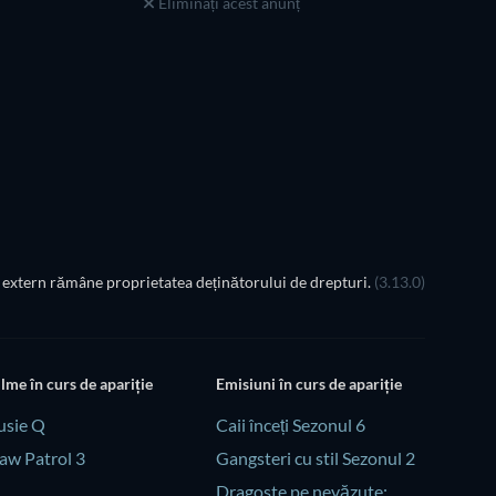
Eliminați acest anunț
extern rămâne proprietatea deținătorului de drepturi.
(3.13.0)
ilme în curs de apariție
Emisiuni în curs de apariție
usie Q
Caii înceți Sezonul 6
aw Patrol 3
Gangsteri cu stil Sezonul 2
Dragoste pe nevăzute: