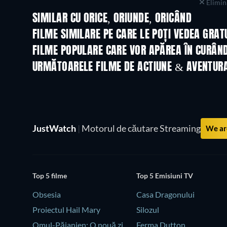
Elimina
SIMILAR CU ORICE, ORIUNDE, ORICÂND
FILME SIMILARE PE CARE LE POȚI VEDEA GRAT
FILME POPULARE CARE VOR APĂREA ÎN CURÂN
URMĂTOARELE FILME DE ACTIUNE & AVENTUR
JustWatch
|
Motorul de căutare Streaming
We are
Top 5 filme
Top 5 Emisiuni TV
Obsesia
Casa Dragonului
Proiectul Hail Mary
Silozul
Omul-Păianjen: O nouă zi
Ferma Dutton