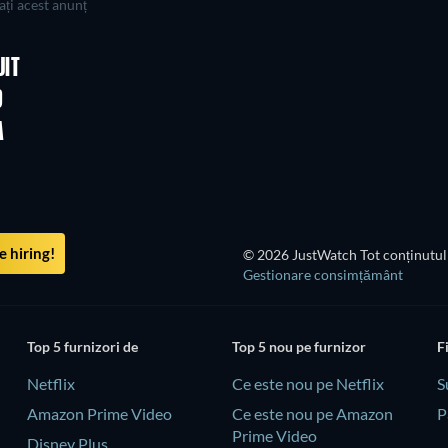
ți acest anunț
UIT
D
A
 hiring!
© 2026 JustWatch Tot conținutul 
Gestionare consimțământ
Top 5 furnizori de
Top 5 nou pe furnizor
F
Netflix
Ce este nou pe Netflix
S
Amazon Prime Video
Ce este nou pe Amazon
P
Prime Video
Disney Plus