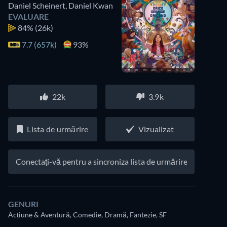
Daniel Scheinert
,
Daniel Kwan
EVALUARE
84%
(26k)
7.7 (657k)
93%
22k
3.9k
Lista de urmărire
Vizualizat
Conectați-vă pentru a sincroniza lista de urmărire
GENURI
Acțiune & Aventură, Comedie, Dramă, Fantezie, SF