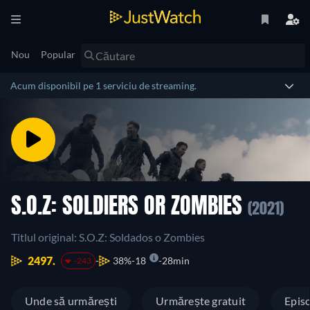
Nou
Popular
Acum disponibil pe 1 serviciu de streaming.
S.O.Z: SOLDIERS OR ZOMBIES
(2021)
Titlul original: S.O.Z: Soldados o Zombies
2497.
38%
18
28min
-243
Unde să urmărești
Urmărește gratuit
Epis