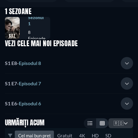
1 SEZOANE
Sezonul
1
8
Episoade
VEZI CELE MAI NOI EPISOADE
S1 E8
-
Episodul 8
S1 E7
-
Episodul 7
S1 E6
-
Episodul 6
URMĂRIȚI ACUM
🇷🇴
Cel mai bun preț
Gratuit
4K
HD
SD