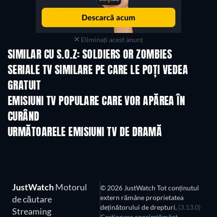
Eliminați acest anunț
SIMILAR CU S.O.Z: SOLDIERS OR ZOMBIES
TV
SERIALE TV SIMILARE PE CARE LE POȚI VEDEA
GRATUIT
TV
TV
EMISIUNI TV POPULARE CARE VOR APĂREA ÎN
CURÂND
TV
TV
URMĂTOARELE EMISIUNI TV DE DRAMĂ
Sezonul 6
Sezonul 2
Sezon
JustWatch
Motorul
© 2026 JustWatch Tot conținutul
extern rămâne proprietatea
de căutare
deținătorului de drepturi.
(3.13.0)
Streaming
Gestionare consimțământ