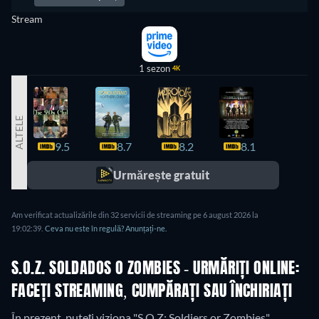
Stream
1 sezon
4K
ALTELE
9.5
8.7
8.2
8.1
8.1
Urmărește gratuit
Am verificat actualizările din 32 servicii de streaming pe 6 august 2026 la
19:02:39.
Ceva nu este în regulă? Anunțați-ne.
S.O.Z. SOLDADOS O ZOMBIES - URMĂRIȚI ONLINE:
FACEȚI STREAMING, CUMPĂRAȚI SAU ÎNCHIRIAȚI
În prezent, puteți viziona "S.O.Z: Soldiers or Zombies"