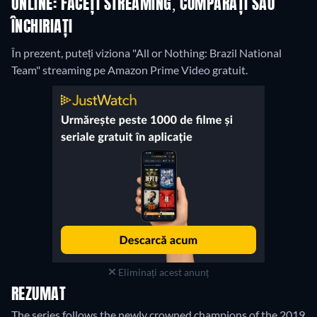
ONLINE: FACEȚI STREAMING, CUMPĂRAȚI SAU
ÎNCHIRIAȚI
În prezent, puteți viziona "All or Nothing: Brazil National
Team" streaming pe Amazon Prime Video gratuit.
Eliminați acest anunț
REZUMAT
The series follows the newly crowned champions of the 2019