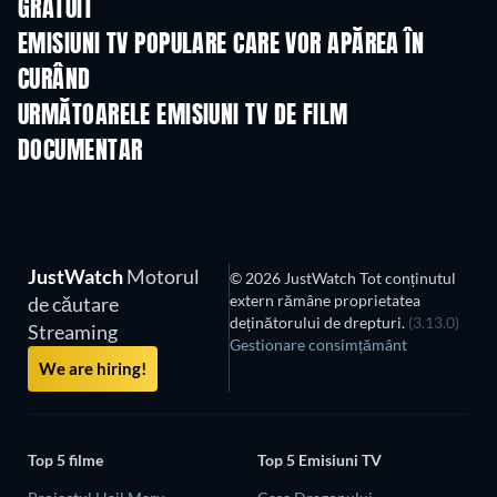
GRATUIT
TV
TV
EMISIUNI TV POPULARE CARE VOR APĂREA ÎN
CURÂND
TV
TV
URMĂTOARELE EMISIUNI TV DE FILM
DOCUMENTAR
Sezonul 1
Sezonul 1
Sezon
JustWatch
Motorul
© 2026 JustWatch Tot conținutul
extern rămâne proprietatea
de căutare
deținătorului de drepturi.
(3.13.0)
Streaming
Gestionare consimțământ
We are hiring!
Top 5 filme
Top 5 Emisiuni TV