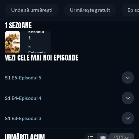
Unde să urmărești
Urmărește gratuit
Epis
1 SEZOANE
Sezonul
1
5
Episoade
VEZI CELE MAI NOI EPISOADE
S1 E5
-
Episodul 5
S1 E4
-
Episodul 4
S1 E3
-
Episodul 3
URMĂRIȚI ACUM
🇷🇴