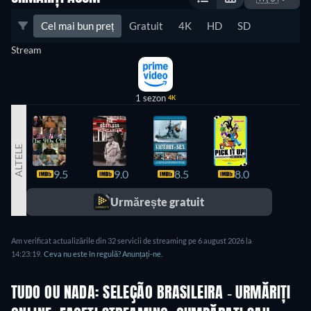
Cel mai bun preț
Gratuit
4K
HD
SD
Stream
1 sezon
4K
ALTELE
9.5
9.0
8.5
8.0
7.8
Urmărește gratuit
Am verificat actualizările din 32 servicii de streaming pe 6 august 2026 la
14:23:19.
Ceva nu este în regulă? Anunțați-ne.
TUDO OU NADA: SELEÇÃO BRASILEIRA - URMĂRIȚI