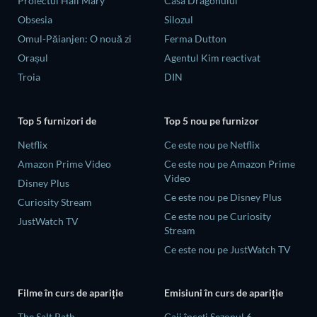
Proiectul Hail Mary
Casa Dragonului
Obsesia
Silozul
Omul-Păianjen: O nouă zi
Ferma Dutton
Orașul
Agentul Kim reactivat
Troia
DIN
Top 5 furnizori de
Top 5 nou pe furnizor
Netflix
Ce este nou pe Netflix
Amazon Prime Video
Ce este nou pe Amazon Prime
Video
Disney Plus
Ce este nou pe Disney Plus
Curiosity Stream
Ce este nou pe Curiosity
JustWatch TV
Stream
Ce este nou pe JustWatch TV
Filme în curs de apariție
Emisiuni în curs de apariție
The Salt Path
Caii înceți Sezonul 6