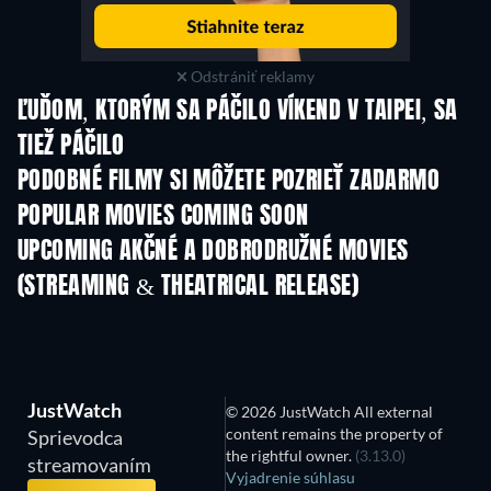
Odstrániť reklamy
ĽUĎOM, KTORÝM SA PÁČILO VÍKEND V TAIPEI, SA
TIEŽ PÁČILO
PODOBNÉ FILMY SI MÔŽETE POZRIEŤ ZADARMO
POPULAR MOVIES COMING SOON
UPCOMING AKČNÉ A DOBRODRUŽNÉ MOVIES
(STREAMING & THEATRICAL RELEASE)
JustWatch
© 2026 JustWatch All external
content remains the property of
Sprievodca
the rightful owner.
(3.13.0)
streamovaním
Vyjadrenie súhlasu