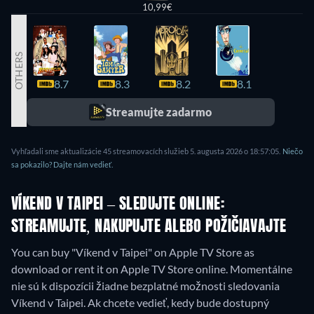
10,99€
OTHERS
8.7
8.3
8.2
8.1
8.1
Streamujte zadarmo
Vyhľadali sme aktualizácie 45 streamovacích služieb 5. augusta 2026 o 18:57:05.
Niečo
sa pokazilo? Dajte nám vedieť.
VÍKEND V TAIPEI – SLEDUJTE ONLINE:
STREAMUJTE, NAKUPUJTE ALEBO POŽIČIAVAJTE
You can buy "Víkend v Taipei" on Apple TV Store as
download or rent it on Apple TV Store online.
Momentálne
nie sú k dispozícii žiadne bezplatné možnosti sledovania
Víkend v Taipei. Ak chcete vedieť, kedy bude dostupný