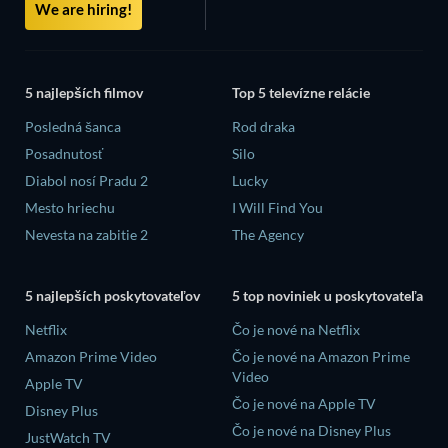
We are hiring!
5 najlepších filmov
Top 5 televízne relácie
Posledná šanca
Rod draka
Posadnutosť
Silo
Diabol nosí Pradu 2
Lucky
Mesto hriechu
I Will Find You
Nevesta na zabitie 2
The Agency
5 najlepších poskytovateľov
5 top noviniek u poskytovateľa
Netflix
Čo je nové na Netflix
Amazon Prime Video
Čo je nové na Amazon Prime
Video
Apple TV
Čo je nové na Apple TV
Disney Plus
Čo je nové na Disney Plus
JustWatch TV