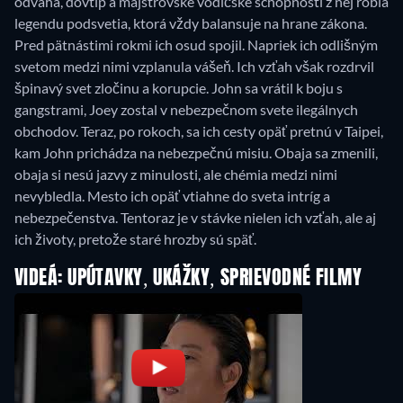
odvaha, dôvtip a majstrovské vodičské schopnosti z nej robia
legendu podsvetia, ktorá vždy balansuje na hrane zákona.
Pred pätnástimi rokmi ich osud spojil. Napriek ich odlišným
svetom medzi nimi vzplanula vášeň. Ich vzťah však rozdrvil
špinavý svet zločinu a korupcie. John sa vrátil k boju s
gangstrami, Joey zostal v nebezpečnom svete ilegálnych
obchodov. Teraz, po rokoch, sa ich cesty opäť pretnú v Taipei,
kam John prichádza na nebezpečnú misiu. Obaja sa zmenili,
obaja si nesú jazvy z minulosti, ale chémia medzi nimi
nevybledla. Mesto ich opäť vtiahne do sveta intríg a
nebezpečenstva. Tentoraz je v stávke nielen ich vzťah, ale aj
ich životy, pretože staré hrozby sú späť.
VIDEÁ: UPÚTAVKY, UKÁŽKY, SPRIEVODNÉ FILMY