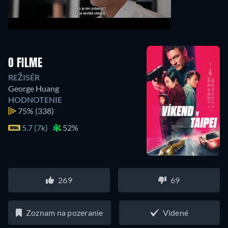
O FILME
REŽISÉR
George Huang
HODNOTENIE
75%
(338)
5.7 (7k)
52%
269
69
Zoznam na pozeranie
Videné