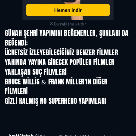
Bu reklamı kaldır
GÜNAH ŞEHRI YAPIMINI BEĞENENLER, ŞUNLARI DA
BEĞENDI:
ÜCRETSIZ IZLEYEBILECIĞINIZ BENZER FILMLER
YAKINDA YAYINA GIRECEK POPÜLER FILMLER
YAKLAŞAN SUÇ FILMLERI
BRUCE WILLIS & FRANK MILLER'IN DIĞER
FILMLERI
GIZLI KALMIŞ NO SUPERHERO YAPIMLARI
TV
TV
JustWatch
Akış