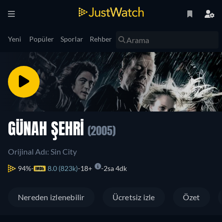
Yeni
Popüler
Sporlar
Rehber
GÜNAH ŞEHRI
(2005)
Orijinal Adı: Sin City
94%
8.0 (823k)
18+
2sa 4dk
Nereden izlenebilir
Ücretsiz izle
Özet