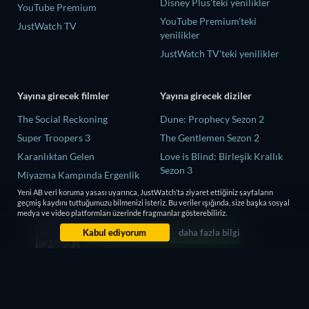
Disney Plus'teki yenilikler
YouTube Premium
YouTube Premium'teki
JustWatch TV
yenilikler
JustWatch TV'teki yenilikler
Yayına girecek filmler
Yayına girecek diziler
The Social Reckoning
Dune: Prophecy Sezon 2
Super Troopers 3
The Gentlemen Sezon 2
Karanlıktan Gelen
Love is Blind: Birleşik Krallık
Sezon 3
Miyazma Kampında Ergenlik
Arzuları ve Ölüm
Ricky Gervais Alley Cats Sezon
Yeni AB veri koruma yasası uyarınca, JustWatch’ta ziyaret ettiğiniz sayfaların
1
geçmiş kaydını tuttuğumuzu bilmenizi isteriz. Bu veriler ışığında, size başka sosyal
Cleaner
medya ve video platformları üzerinde fragmanlar gösterebiliriz.
Operation Safed Sagar Sezon 1
Kabul ediyorum
daha fazla bilgi