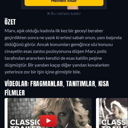
Bu reklamı kaldır
ÖZET
Marv, aşık olduğu kadınla ilk kez bir geceyi beraber
geçirdikten sonra ne yazık ki ertesi sabah onun, yanı başında
öldüğünü görür. Ancak konumları gereğince söz konusu
cinayetin esas zanlısı pozisyonuna düşen Marv, polis
tarafından aranırken kendisi de esas katilin peşine
düşmüştür. Bir yandan kaçıp diğer yandan kovalarken
yeterince zor bir işin içine girmiştir bile.
VIDEOLAR: FRAGMANLAR, TANITIMLAR, KISA
FILMLER