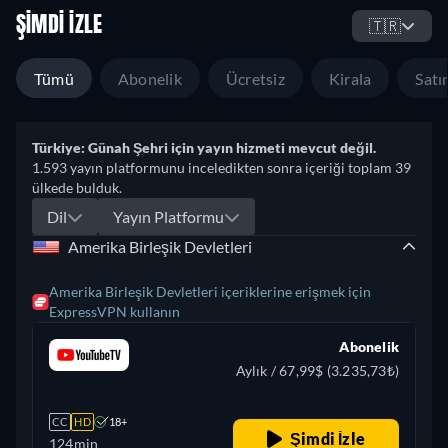
ŞIMDI İZLE
🇹🇷
Tümü
Abonelik
Ücretsiz
Kirala
Satın
Türkiye: Günah Şehri için yayın hizmeti mevcut değil.
1.593 yayın platformunu inceledikten sonra içeriği toplam 39
ülkede bulduk.
Dil
Yayın Platformu
Amerika Birleşik Devletleri
Amerika Birleşik Devletleri içeriklerine erişmek için
ExpressVPN kullanın
Abonelik
Aylık / 67,99$ (3.235,73₺)
CC
HD
18+
Şimdi İzle
124min