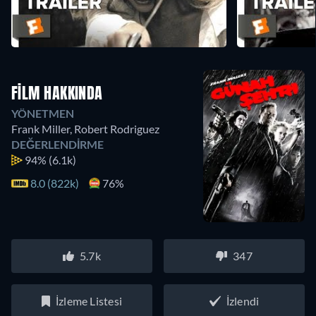
FILM HAKKINDA
YÖNETMEN
Frank Miller
,
Robert Rodriguez
DEĞERLENDIRME
94%
(6.1k)
8.0 (822k)
76%
5.7k
347
İzleme Listesi
İzlendi