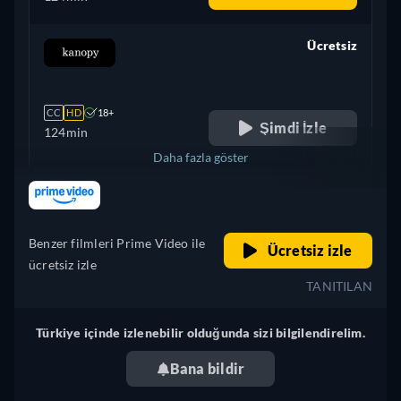
Ücretsiz
retail price
CC
HD
18+
Şimdi İzle
124min
Daha fazla göster
retail price
Brezilya
Benzer filmleri Prime Video ile
Ücretsiz izle
ücretsiz izle
TANITILAN
Türkiye içinde izlenebilir olduğunda sizi bilgilendirelim.
Bana bildir