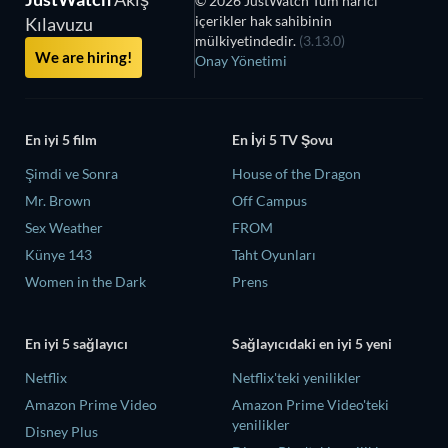
© 2026 JustWatch Tüm harici
içerikler hak sahibinin
Kılavuzu
mülkiyetindedir.
(3.13.0)
We are hiring!
Onay Yönetimi
En iyi 5 film
En İyi 5 TV Şovu
Şimdi ve Sonra
House of the Dragon
Mr. Brown
Off Campus
Sex Weather
FROM
Künye 143
Taht Oyunları
Women in the Dark
Prens
En iyi 5 sağlayıcı
Sağlayıcıdaki en iyi 5 yeni
Netflix
Netflix'teki yenilikler
Amazon Prime Video
Amazon Prime Video'teki
yenilikler
Disney Plus