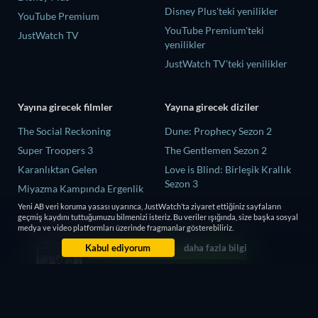
Disney Plus'teki yenilikler
YouTube Premium
YouTube Premium'teki
JustWatch TV
yenilikler
JustWatch TV'teki yenilikler
Yayına girecek filmler
Yayına girecek diziler
The Social Reckoning
Dune: Prophecy Sezon 2
Super Troopers 3
The Gentlemen Sezon 2
Karanlıktan Gelen
Love is Blind: Birleşik Krallık
Sezon 3
Miyazma Kampında Ergenlik
Arzuları ve Ölüm
Ricky Gervais Alley Cats Sezon
Yeni AB veri koruma yasası uyarınca, JustWatch’ta ziyaret ettiğiniz sayfaların
1
geçmiş kaydını tuttuğumuzu bilmenizi isteriz. Bu veriler ışığında, size başka sosyal
Cleaner
medya ve video platformları üzerinde fragmanlar gösterebiliriz.
Operation Safed Sagar Sezon 1
Kabul ediyorum
daha fazla bilgi