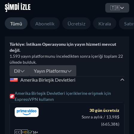
ŞIMDI İZLE
🇹🇷
Tümü
Abonelik
Ücretsiz
Kirala
Satın
Türkiye: İntikam Operasyonu için yayın hizmeti mevcut
değil.
1.593 yayın platformunu inceledikten sonra içeriği toplam 22
ülkede bulduk.
Dil
Yayın Platformu
Amerika Birleşik Devletleri
Amerika Birleşik Devletleri içeriklerine erişmek için
ExpressVPN kullanın
30 gün ücretsiz
Sonra aylık / 13,98$
(665,38₺)
CC
HD
16+