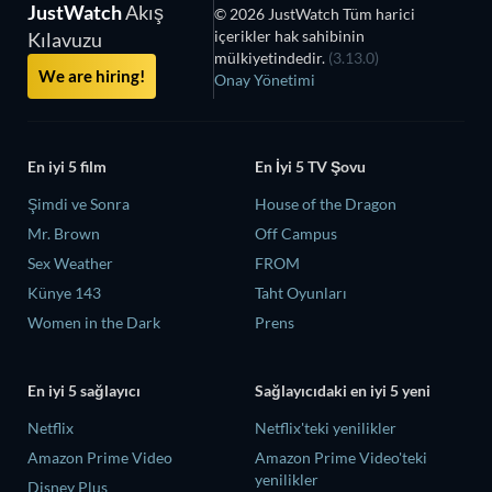
JustWatch
Akış
© 2026 JustWatch Tüm harici
içerikler hak sahibinin
Kılavuzu
mülkiyetindedir.
(3.13.0)
We are hiring!
Onay Yönetimi
En iyi 5 film
En İyi 5 TV Şovu
Şimdi ve Sonra
House of the Dragon
Mr. Brown
Off Campus
Sex Weather
FROM
Künye 143
Taht Oyunları
Women in the Dark
Prens
En iyi 5 sağlayıcı
Sağlayıcıdaki en iyi 5 yeni
Netflix
Netflix'teki yenilikler
Amazon Prime Video
Amazon Prime Video'teki
yenilikler
Disney Plus