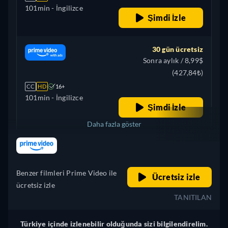
101min
- İngilizce
Şimdi İzle
30 gün ücretsiz
Sonra aylık / 8,99$
(427,84₺)
CC
HD
16+
101min
- İngilizce
Şimdi İzle
Daha fazla göster
retail price
Brezilya
Benzer filmleri Prime Video ile
Ücretsiz izle
ücretsiz izle
TANITILAN
Türkiye içinde izlenebilir olduğunda sizi bilgilendirelim.