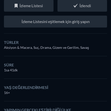
İzleme Listesi
İzlendi
İzleme Listesini eşitlemek için giriş yapın
TÜRLER
Aksiyon & Macera, Suç, Drama, Gizem ve Gerilim, Savaş
SÜRE
1sa 41dk
YAŞ DEĞERLENDIRMESI
16+
YAPIMIN GERÇEKLEŞTIRILDIĞI ÜLKE