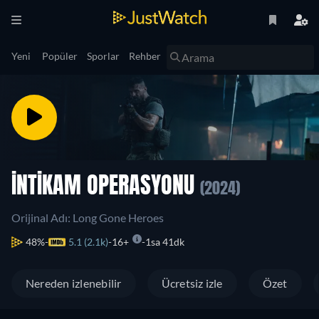
Yeni
Popüler
Sporlar
Rehber
İNTIKAM OPERASYONU
(2024)
Orijinal Adı: Long Gone Heroes
48%
5.1 (2.1k)
16+
1sa 41dk
Nereden izlenebilir
Ücretsiz izle
Özet