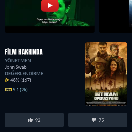
FILM HAKKINDA
YÖNETMEN
John Swab
DEĞERLENDIRME
48%
(167)
5.1 (2k)
92
75