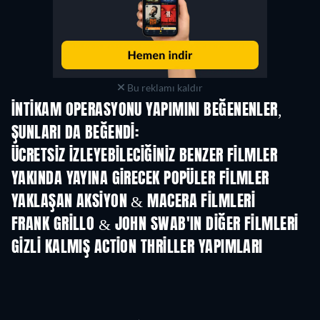
Bu reklamı kaldır
İNTIKAM OPERASYONU YAPIMINI BEĞENENLER,
ŞUNLARI DA BEĞENDI:
ÜCRETSIZ IZLEYEBILECIĞINIZ BENZER FILMLER
YAKINDA YAYINA GIRECEK POPÜLER FILMLER
YAKLAŞAN AKSIYON & MACERA FILMLERI
FRANK GRILLO & JOHN SWAB'IN DIĞER FILMLERI
GIZLI KALMIŞ ACTION THRILLER YAPIMLARI