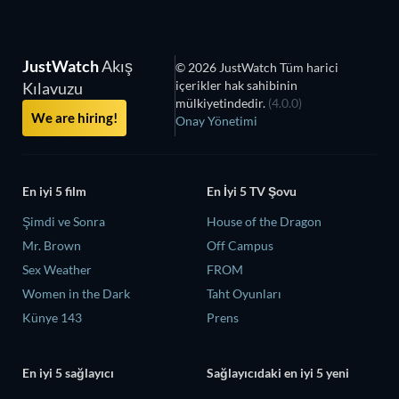
JustWatch
Akış
© 2026 JustWatch Tüm harici
içerikler hak sahibinin
Kılavuzu
mülkiyetindedir.
(4.0.0)
We are hiring!
Onay Yönetimi
En iyi 5 film
En İyi 5 TV Şovu
Şimdi ve Sonra
House of the Dragon
Mr. Brown
Off Campus
Sex Weather
FROM
Women in the Dark
Taht Oyunları
Künye 143
Prens
En iyi 5 sağlayıcı
Sağlayıcıdaki en iyi 5 yeni