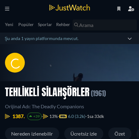
Yeni
Popüler
Sporlar
Rehber
Şu anda 1 yayın platformunda mevcut.
TEHLIKELI SILAHŞÖRLER
(1961)
Orijinal Adı: The Deadly Companions
1387.
13%
6.0 (3.2k)
1sa 33dk
+39
Nereden izlenebilir
Ücretsiz izle
Özet