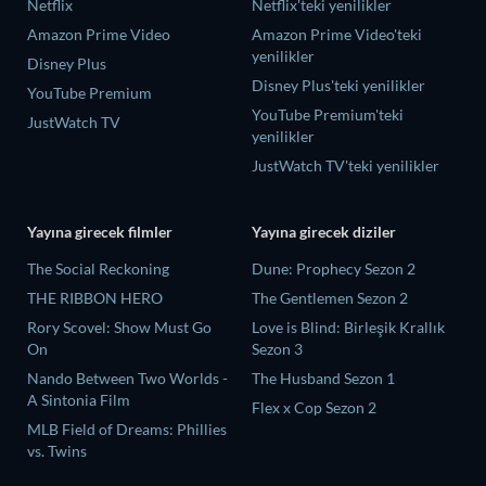
Netflix
Netflix'teki yenilikler
Amazon Prime Video
Amazon Prime Video'teki
yenilikler
Disney Plus
Disney Plus'teki yenilikler
YouTube Premium
YouTube Premium'teki
JustWatch TV
yenilikler
JustWatch TV'teki yenilikler
Yayına girecek filmler
Yayına girecek diziler
The Social Reckoning
Dune: Prophecy Sezon 2
THE RIBBON HERO
The Gentlemen Sezon 2
Rory Scovel: Show Must Go
Love is Blind: Birleşik Krallık
On
Sezon 3
Nando Between Two Worlds -
The Husband Sezon 1
A Sintonia Film
Flex x Cop Sezon 2
MLB Field of Dreams: Phillies
vs. Twins