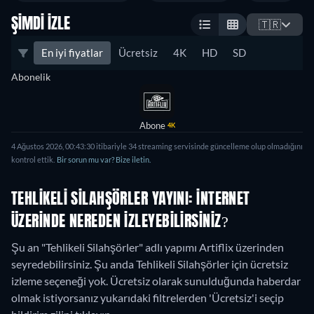
ŞIMDI İZLE
🇹🇷
En iyi fiyatlar
Ücretsiz
4K
HD
SD
Abonelik
Abone
4K
4 Ağustos 2026
,
00:43:30
itibariyle
34
streaming servisinde güncelleme olup olmadığını
kontrol ettik.
Bir sorun mu var? Bize iletin.
TEHLIKELI SILAHŞÖRLER YAYINI: İNTERNET
ÜZERINDE NEREDEN IZLEYEBILIRSINIZ?
Şu an "Tehlikeli Silahşörler" adlı yapımı Artiflix üzerinden
seyredebilirsiniz.
Şu anda Tehlikeli Silahşörler için ücretsiz
izleme seçeneği yok. Ücretsiz olarak sunulduğunda haberdar
olmak istiyorsanız yukarıdaki filtrelerden 'Ücretsiz'i seçip