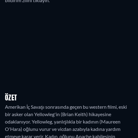
bildirim zilini tıklayın.
ÖZET
Amerikan İç Savaşı sonrasında geçen bu western filmi, eski
bir asker olan Yellowleg'in (Brian Keith) hikayesine
odaklanıyor. Yellowleg, yanlışlıkla bir kadının (Maureen
O'Hara) oğlunu vurur ve vicdan azabıyla kadına yardım
etmeye karar verir. Kadın, oğlunu Apache kabilesinin