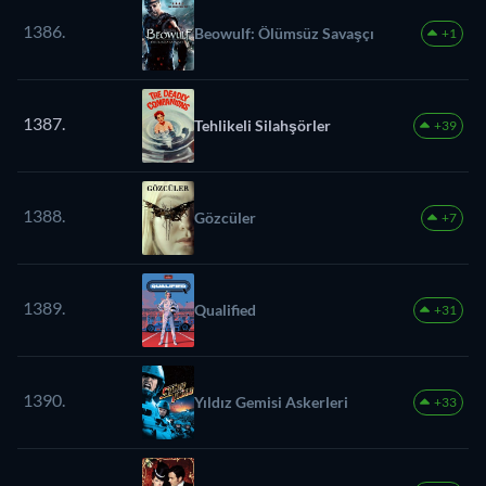
1386.
Beowulf: Ölümsüz Savaşçı
+1
1387.
Tehlikeli Silahşörler
+39
1388.
Gözcüler
+7
1389.
Qualified
+31
1390.
Yıldız Gemisi Askerleri
+33