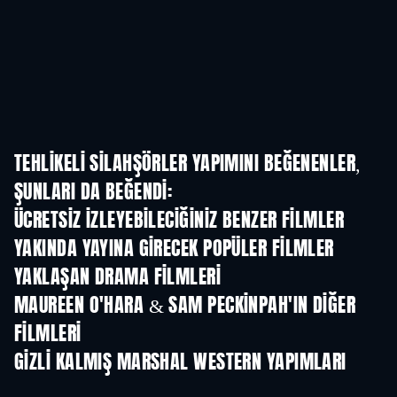
TEHLIKELI SILAHŞÖRLER YAPIMINI BEĞENENLER,
ŞUNLARI DA BEĞENDI:
ÜCRETSIZ IZLEYEBILECIĞINIZ BENZER FILMLER
YAKINDA YAYINA GIRECEK POPÜLER FILMLER
YAKLAŞAN DRAMA FILMLERI
MAUREEN O'HARA & SAM PECKINPAH'IN DIĞER
FILMLERI
GIZLI KALMIŞ MARSHAL WESTERN YAPIMLARI
TV