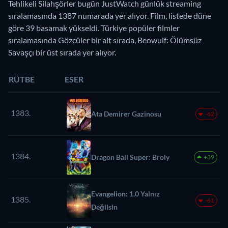
Tehlikeli Silahşörler bugün JustWatch günlük streaming
sıralamasında 1387 numarada yer alıyor. Film, listede düne
göre 39 basamak yükseldi. Türkiye popüler filmler
sıralamasında Gözcüler bir alt sırada, Beowulf: Ölümsüz
Savaşçı bir üst sırada yer alıyor.
RÜTBE
ESER
1383.
Ata Demirer Gazinosu
-62
1384.
Dragon Ball Super: Broly
+39
Evangelion: 1.0 Yalnız
1385.
-61
Değilsin