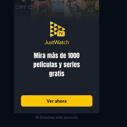
Caroline Anglade
Amelle Chahbi
Caroline
Sonia
Eliminar este anuncio