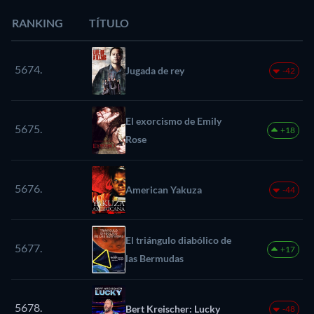
RANKING
TÍTULO
5674.
Jugada de rey
-42
El exorcismo de Emily
5675.
+18
Rose
5676.
American Yakuza
-44
El triángulo diabólico de
5677.
+17
las Bermudas
5678.
Bert Kreischer: Lucky
-48