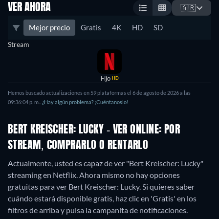
VER AHORA
🇦🇷
Mejor precio
Gratis
4K
HD
SD
Stream
Fijo
HD
Hemos buscado actualizaciones en
59
plataformas el
6 de agosto de 2026
a las
09:36:04 p. m.
.
¿Hay algún problema? ¡Cuéntanoslo!
BERT KREISCHER: LUCKY - VER ONLINE: POR
STREAM, COMPRARLO O RENTARLO
Actualmente, usted es capaz de ver "Bert Kreischer: Lucky"
streaming en Netflix.
Ahora mismo no hay opciones
gratuitas para ver Bert Kreischer: Lucky. Si quieres saber
cuándo estará disponible gratis, haz clic en 'Gratis' en los
filtros de arriba y pulsa la campanita de notificaciones.