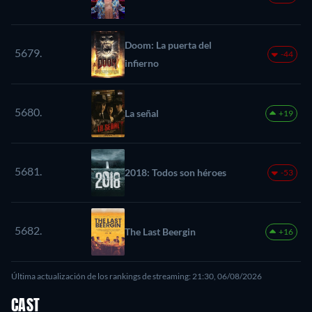
Doom: La puerta del
5679.
-44
infierno
5680.
La señal
+19
5681.
2018: Todos son héroes
-53
5682.
The Last Beergin
+16
Última actualización de los rankings de streaming: 21:30, 06/08/2026
CAST