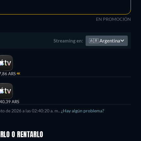
EN PROMOCIÓN
🇦🇷
Argentina
Streaming en:
7,86 ARS
4K
40,39 ARS
sto de 2026
a las
02:40:20 a. m.
.
¿Hay algún problema?
ARLO O RENTARLO