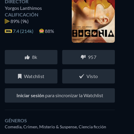
DIRECTOR
Yorgos Lanthimos
CALIFICACIÓN
89%
(9k)
7.4 (214k)
88%
8k
957
Watchlist
Visto
Iniciar sesión
para sincronizar la Watchlist
GÉNEROS
Comedia, Crimen, Misterio & Suspense, Ciencia ficción