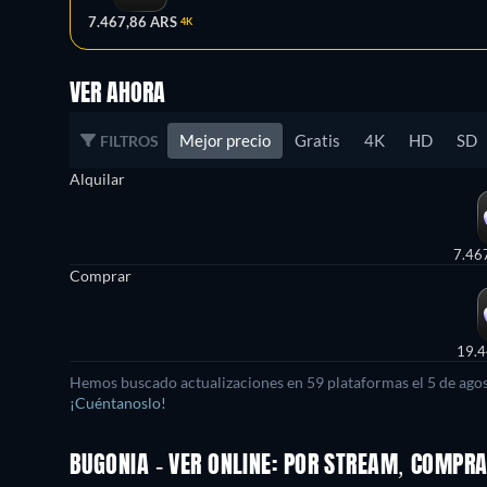
7.467,86 ARS
4K
VER AHORA
Mejor precio
Gratis
4K
HD
SD
FILTROS
Alquilar
7.46
Comprar
19.4
Hemos buscado actualizaciones en
59
plataformas el
5 de ago
¡Cuéntanoslo!
BUGONIA - VER ONLINE: POR STREAM, COMPR