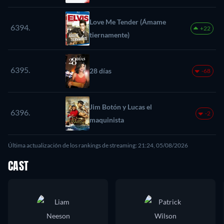
Love Me Tender (Ámame
6394.
+22
tiernamente)
6395.
28 días
-68
Jim Botón y Lucas el
6396.
-2
maquinista
Última actualización de los rankings de streaming: 21:24, 05/08/2026
CAST