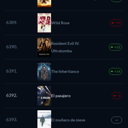
6389.
Wild Rose
-53
Resident Evil IV.
6390.
+22
Ultratumba
6391.
The Inheritance
+14
6392.
El pasajero
-1
6393.
El muñeco de nieve
—