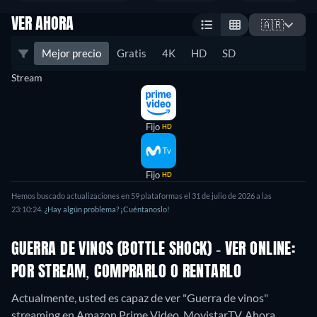
VER AHORA
🇦🇷
Mejor precio
Gratis
4K
HD
SD
Stream
Fijo
HD
Fijo
HD
Hemos buscado actualizaciones en 59 plataformas el 31 de julio de 2026 a las
23:10:24.
¿Hay algún problema? ¡Cuéntanoslo!
GUERRA DE VINOS (BOTTLE SHOCK) - VER ONLINE:
POR STREAM, COMPRARLO O RENTARLO
Actualmente, usted es capaz de ver "Guerra de vinos"
streaming en Amazon Prime Video, MovistarTV.
Ahora