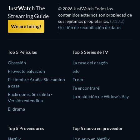
JustWatch
The
© 2026 JustWatch Todos los
contenidos externos son propiedad de
Streaming Guide
sus legítimos propietarios.
(3.13.0)
We are hiring!
Gestión de recopilación de datos
Top 5 Películas
Top 5 Series de TV
Obsesión
La casa del dragón
Proyecto Salvación
Silo
El Hombre Araña: Sin camino
From
a casa
Te encontraré
Backrooms: Sin salida -
La maldición de Widow's Bay
Versión extendida
El drama
Top 5 Proveedores
Top 5 nuevo en proveedor
Netflix
Lo nuevo en Netflix