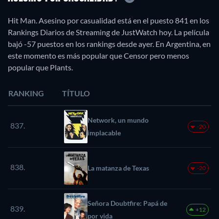
Hit Man. Asesino por casualidad está en el puesto 841 en los
Rankings Diarios de Streaming de JustWatch hoy. La película
bajó -57 puestos en los rankings desde ayer. En Argentina, en
este momento es más popular que Censor pero menos
popular que Plants.
RANKING
TÍTULO
Network, un mundo
837.
-20
implacable
838.
La matanza de Texas
-20
Señora Doubtfire: Papá de
839.
+12
por vida