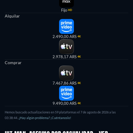
Fijo
HD
Alquilar
2.490,00 ARS
4K
2.978,17 ARS
4K
Comprar
7.467,86 ARS
4K
9.490,00 ARS
4K
Hemos buscado actualizaciones en 59 plataformas el 7 de agosto de 2026 a las
03:38:44.
¿Hay algún problema? ¡Cuéntanoslo!