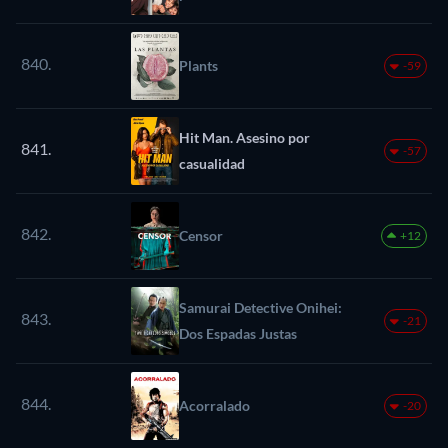
840.
Plants
-59
Hit Man. Asesino por
841.
-57
casualidad
842.
Censor
+12
Samurai Detective Onihei:
843.
-21
Dos Espadas Justas
844.
Acorralado
-20