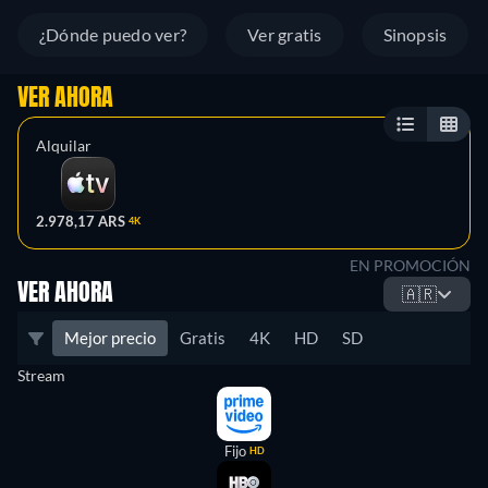
¿Dónde puedo ver?
Ver gratis
Sinopsis
VER AHORA
Alquilar
2.978,17 ARS
4K
EN PROMOCIÓN
VER AHORA
🇦🇷
Mejor precio
Gratis
4K
HD
SD
Stream
Fijo
HD