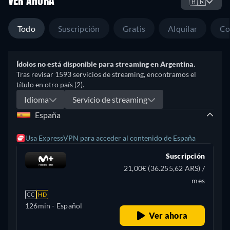
VER AHORA
🇦🇷
Todo
Suscripción
Gratis
Alquilar
Co
Ídolos no está disponible para streaming en Argentina.
Tras revisar 1593 servicios de streaming, encontramos el
título en otro país (2).
Idioma
Servicio de streaming
España
Usa ExpressVPN para acceder al contenido de España
Suscripción
21,00€ (36.255,62 ARS) /
mes
CC
HD
126min
- Español
Ver ahora