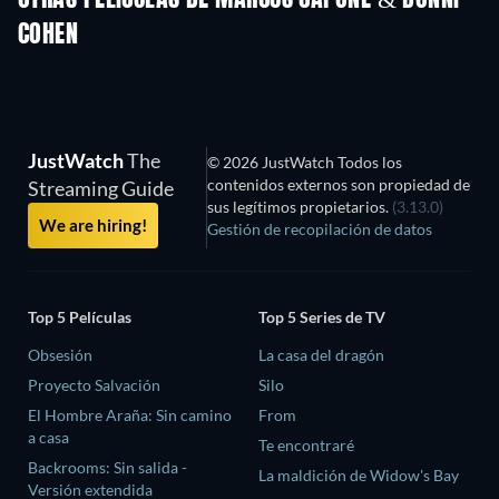
COHEN
JustWatch
The
© 2026 JustWatch Todos los
contenidos externos son propiedad de
Streaming Guide
sus legítimos propietarios.
(3.13.0)
We are hiring!
Gestión de recopilación de datos
Top 5 Películas
Top 5 Series de TV
Obsesión
La casa del dragón
Proyecto Salvación
Silo
El Hombre Araña: Sin camino
From
a casa
Te encontraré
Backrooms: Sin salida -
La maldición de Widow's Bay
Versión extendida