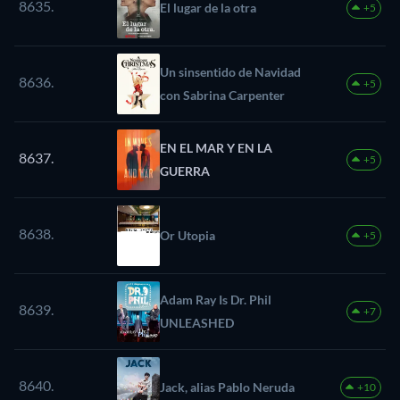
8635.
El lugar de la otra
+5
Un sinsentido de Navidad
8636.
+5
con Sabrina Carpenter
EN EL MAR Y EN LA
8637.
+5
GUERRA
8638.
Or Utopia
+5
Adam Ray Is Dr. Phil
8639.
+7
UNLEASHED
8640.
Jack, alias Pablo Neruda
+10