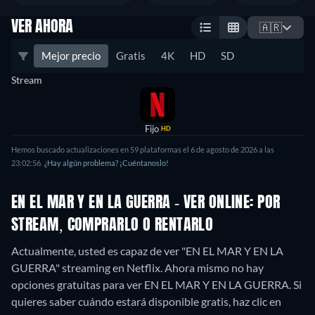
VER AHORA
🇦🇷
Mejor precio
Gratis
4K
HD
SD
Stream
Fijo
HD
Hemos buscado actualizaciones en 59 plataformas el 6 de agosto de 2026 a las
23:02:56.
¿Hay algún problema? ¡Cuéntanoslo!
EN EL MAR Y EN LA GUERRA - VER ONLINE: POR
STREAM, COMPRARLO O RENTARLO
Actualmente, usted es capaz de ver "EN EL MAR Y EN LA
GUERRA" streaming en Netflix.
Ahora mismo no hay
opciones gratuitas para ver EN EL MAR Y EN LA GUERRA. Si
quieres saber cuándo estará disponible gratis, haz clic en