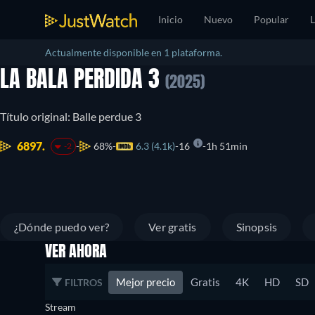
Inicio
Nuevo
Popular
L
Actualmente disponible en 1 plataforma.
LA BALA PERDIDA 3
(2025)
Título original: Balle perdue 3
6897.
68%
6.3 (4.1k)
16
1h 51min
-2
¿Dónde puedo ver?
Ver gratis
Sinopsis
VER AHORA
Mejor precio
Gratis
4K
HD
SD
FILTROS
Stream