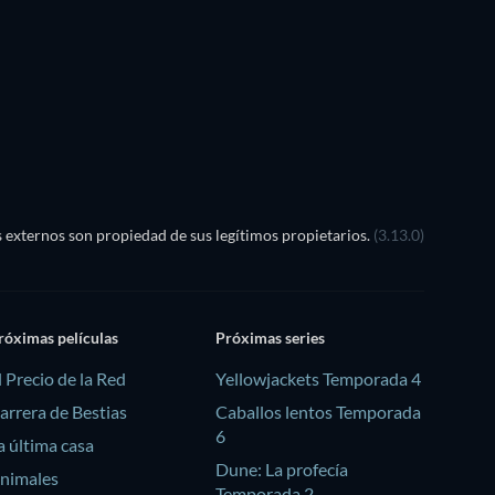
TV
externos son propiedad de sus legítimos propietarios.
(3.13.0)
róximas películas
Próximas series
l Precio de la Red
Yellowjackets Temporada 4
arrera de Bestias
Caballos lentos Temporada
6
a última casa
Dune: La profecía
nimales
Temporada 2