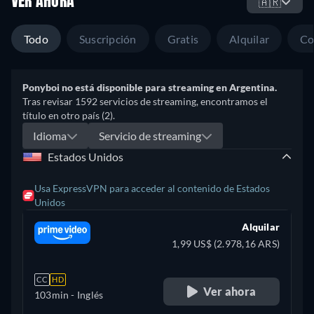
VER AHORA
🇦🇷
Todo
Suscripción
Gratis
Alquilar
Co
Ponyboi no está disponible para streaming en Argentina.
Tras revisar 1592 servicios de streaming, encontramos el
título en otro país (2).
Idioma
Servicio de streaming
Estados Unidos
Usa ExpressVPN para acceder al contenido de Estados
Unidos
Alquilar
1,99 US$ (2.978,16 ARS)
CC
HD
Ver ahora
103min
- Inglés