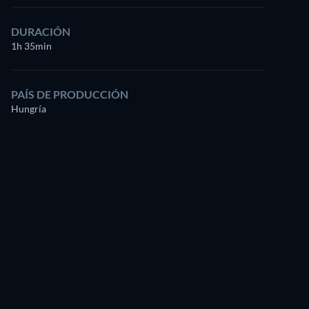
DURACIÓN
1h 35min
PAÍS DE PRODUCCIÓN
Hungría
Roland Tzafetás
Lia Pokorny
Zoli
Vera