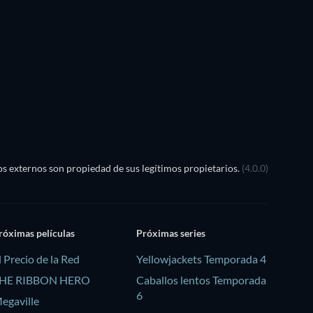
TV
s externos son propiedad de sus legítimos propietarios.
(4.0.0)
róximas películas
Próximas series
l Precio de la Red
Yellowjackets Temporada 4
HE RIBBON HERO
Caballos lentos Temporada
6
egaville