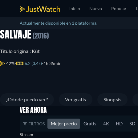
Inicio
Nuevo
Popular
L
Actualmente disponible en 1 plataforma.
SALVAJE
(2016)
Título original: Kút
42%
6.2 (3.4k)
1h 35min
¿Dónde puedo ver?
Ver gratis
Sinopsis
VER AHORA
Mejor precio
Gratis
4K
HD
SD
FILTROS
Stream