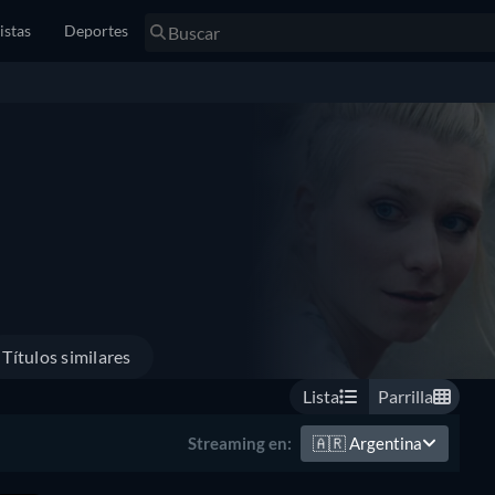
istas
Deportes
Títulos similares
Lista
Parrilla
🇦🇷
Argentina
Streaming en: