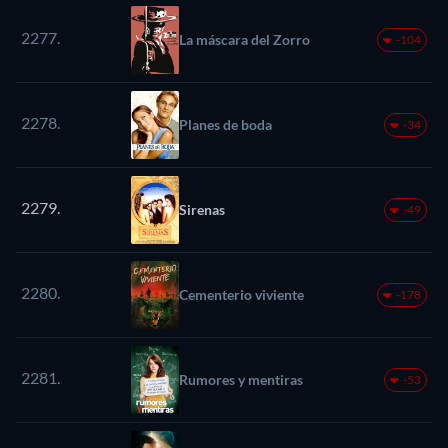
2277.
La máscara del Zorro
-104
2278.
Planes de boda
-34
2279.
Sirenas
-49
2280.
Cementerio viviente
-178
2281.
Rumores y mentiras
-53