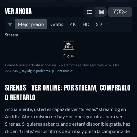
VER AHORA
🇦🇷
Mejor precio
Gratis
4K
HD
SD
Stream
Fijo
4K
Hemos buscado actualizaciones en 59 plataformas el 3 de agosto de 2026 a las
22:42:46.
¿Hay algún problema? ¡Cuéntanoslo!
SIRENAS - VER ONLINE: POR STREAM, COMPRARLO
O RENTARLO
Actualmente, usted es capaz de ver "Sirenas" streaming en
Artiflix.
Ahora mismo no hay opciones gratuitas para ver
Sirenas. Si quieres saber cuándo estará disponible gratis, haz
clic en 'Gratis' en los filtros de arriba y pulsa la campanita de