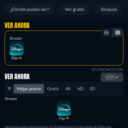
¿Dónde puedo ver?
Ver gratis
Sinopsis
VER AHORA
Stream
Fijo
4K
EN PROMOCIÓN
VER AHORA
🇦🇷
Mejor precio
Gratis
4K
HD
SD
Stream
Fijo
4K
Hemos buscado actualizaciones en 59 plataformas el 6 de agosto de 2026 a las