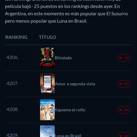
película bajó -25 puestos en los rankings desde ayer. En
Argentina, en este momento es más popular que El Susurro
pero menos popular que Luna en Brasil.
RANKING
TÍTULO
4206.
Blindado
-22
4207.
Amor a segunda vista
-85
4208.
Sígueme el rollo
-84
4209.
Luna en Brasil
-24