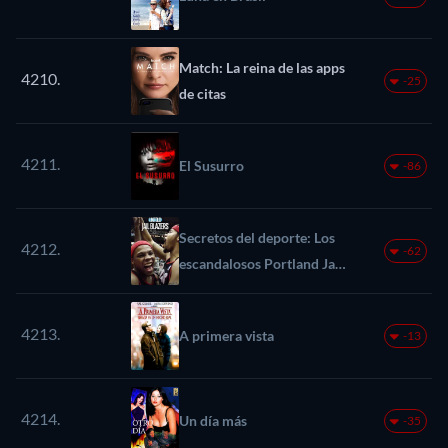
Match: La reina de las apps
4210.
-25
de citas
4211.
El Susurro
-86
Secretos del deporte: Los
4212.
-62
escandalosos Portland Jail
Blazers
4213.
A primera vista
-13
4214.
Un día más
-35