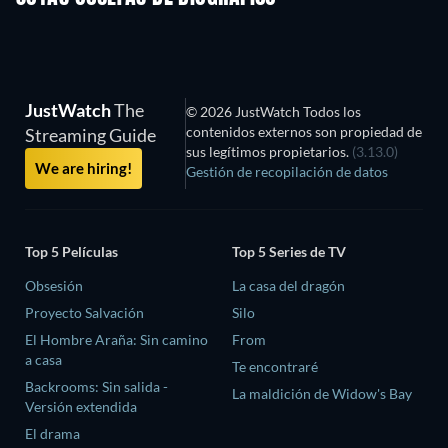
JustWatch
The
© 2026 JustWatch Todos los
contenidos externos son propiedad de
Streaming Guide
sus legítimos propietarios.
(3.13.0)
We are hiring!
Gestión de recopilación de datos
Top 5 Películas
Top 5 Series de TV
Obsesión
La casa del dragón
Proyecto Salvación
Silo
El Hombre Araña: Sin camino
From
a casa
Te encontraré
Backrooms: Sin salida -
La maldición de Widow's Bay
Versión extendida
El drama