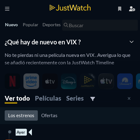
Nuevo
Popular
Deportes
¿Qué hay de nuevo en VIX ?
No te pierdas ni una película nueva en VIX . Averigua lo que
se añadió recientemente con la JustWatch Timeline
VIX está constantemente añadiendo y eliminando películas a
su catálogo. Si tienes la sensación de que ya viste todo lo que
querías, te va gustar la línea de tiempo de JustWatch. Te
ayudará a mantenerte al día y ya no te perdiráas un
Ver todo
Películas
Series
lanzamiento recientemente añadido.
Los estrenos
Ofertas
Ayer
170 Episodios
9 Episodios