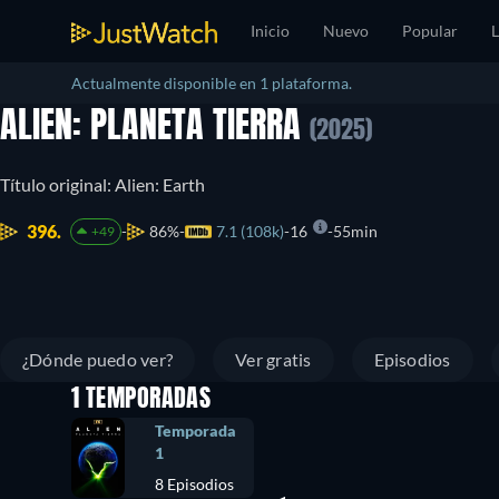
Inicio
Nuevo
Popular
L
Actualmente disponible en 1 plataforma.
ALIEN: PLANETA TIERRA
(2025)
Título original: Alien: Earth
396.
86%
7.1 (108k)
16
55min
+49
¿Dónde puedo ver?
Ver gratis
Episodios
1 TEMPORADAS
Temporada
1
8 Episodios