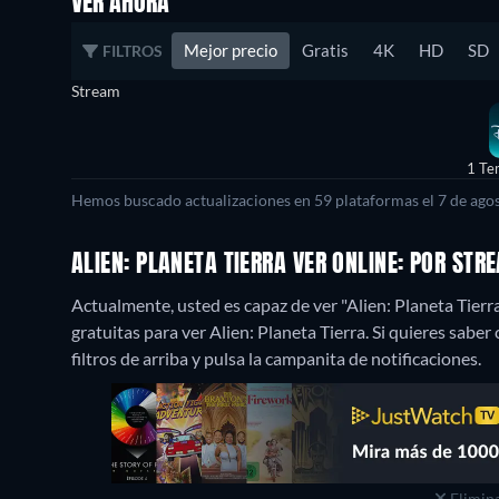
VER AHORA
Mejor precio
Gratis
4K
HD
SD
FILTROS
Stream
1 Te
Hemos buscado actualizaciones en 59 plataformas el 7 de agos
ALIEN: PLANETA TIERRA VER ONLINE: POR ST
Actualmente, usted es capaz de ver "Alien: Planeta Tierr
gratuitas para ver Alien: Planeta Tierra. Si quieres saber 
filtros de arriba y pulsa la campanita de notificaciones.
Elimina