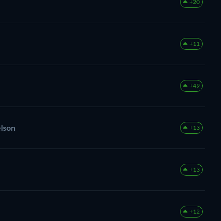
+20
+11
+49
elson
+13
+13
+12