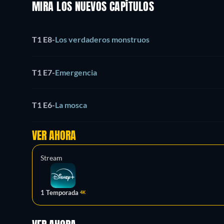
MIRA LOS NUEVOS CAPÍTULOS
T1 E8
-
Los verdaderos monstruos
T1 E7
-
Emergencia
T1 E6
-
La mosca
VER AHORA
Stream
1 Temporada
4K