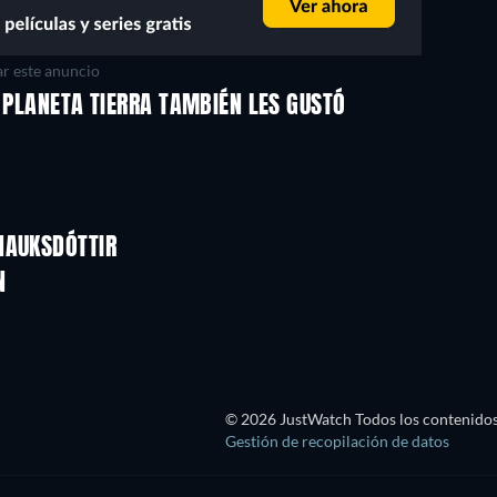
r este anuncio
: PLANETA TIERRA TAMBIÉN LES GUSTÓ
TV
TV
TV
TV
TV
TV
Temporada 2
Temporada 2
HAUKSDÓTTIR
TV
TV
N
© 2026 JustWatch Todos los contenidos 
Gestión de recopilación de datos