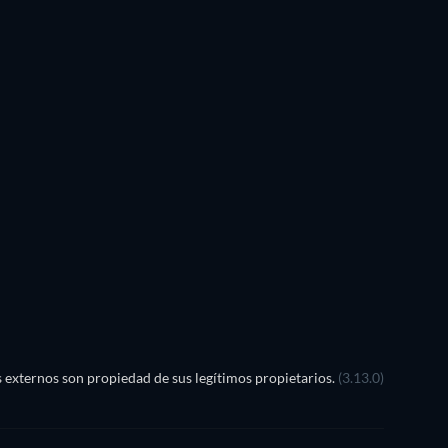
TV
TV
TV
TV
TV
TV
Temporada 2
Temporada 1
TV
externos son propiedad de sus legítimos propietarios.
(3.13.0)