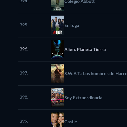
394.
Colegio Abbott
395.
En fuga
396.
Alien: Planeta Tierra
397.
S.W.A.T.: Los hombres de Harr
398.
Soy Extraordinaria
399.
Castle