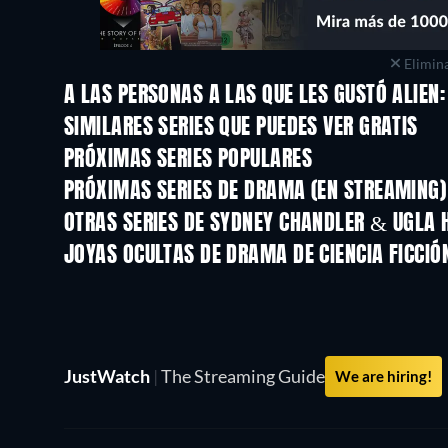
Elimina
A LAS PERSONAS A LAS QUE LES GUSTÓ ALIEN
TV
TV
SIMILARES SERIES QUE PUEDES VER GRATIS
TV
TV
PRÓXIMAS SERIES POPULARES
TV
TV
PRÓXIMAS SERIES DE DRAMA (EN STREAMING)
Temporada 4
Temporada 6
OTRAS SERIES DE SYDNEY CHANDLER & UGLA 
TV
TV
JOYAS OCULTAS DE DRAMA DE CIENCIA FICCIÓ
JustWatch
|
The Streaming Guide
We are hiring!