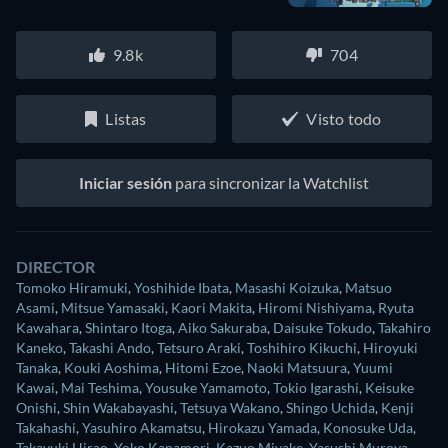
9.8k
704
Listas
Visto todo
Iniciar sesión
para sincronizar la Watchlist
DIRECTOR
Tomoko Hiramuki
,
Yoshihide Ibata
,
Masashi Koizuka
,
Matsuo
Asami
,
Mitsue Yamasaki
,
Kaori Makita
,
Hiromi Nishiyama
,
Ryuta
Kawahara
,
Shintaro Itoga
,
Aiko Sakuraba
,
Daisuke Tokudo
,
Takahiro
Kaneko
,
Takashi Ando
,
Tetsuro Araki
,
Toshihiro Kikuchi
,
Hiroyuki
Tanaka
,
Kouki Aoshima
,
Hitomi Ezoe
,
Naoki Matsuura
,
Yuumi
Kawai
,
Mai Teshima
,
Yousuke Yamamoto
,
Tokio Igarashi
,
Keisuke
Onishi
,
Shin Wakabayashi
,
Tetsuya Wakano
,
Shingo Uchida
,
Kenji
Takahashi
,
Yasuhiro Akamatsu
,
Hirokazu Yamada
,
Konosuke Uda
,
Takayuki Hirao
,
Yoko Kanamori
,
Kazuo Miyake
,
Yasushi Muroya
,