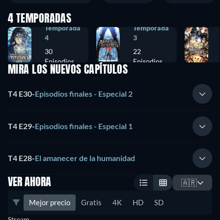
4 TEMPORADAS
Temporada
Temporada
4
3
30
22
Episodios
Episodios
MIRA LOS NUEVOS CAPÍTULOS
T4 E30
-
Episodios finales - Especial 2
T4 E29
-
Episodios finales - Especial 1
T4 E28
-
El amanecer de la humanidad
VER AHORA
🇦🇷
Mejor precio
Gratis
4K
HD
SD
Stream