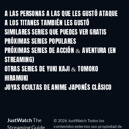
A LAS PERSONAS A LAS QUE LES GUSTÓ ATAQUE
A LOS TITANES TAMBIÉN LES GUSTÓ
TV
TV
SIMILARES SERIES QUE PUEDES VER GRATIS
TV
TV
PRÓXIMAS SERIES POPULARES
TV
TV
PRÓXIMAS SERIES DE ACCIÓN & AVENTURA (EN
STREAMING)
Temporada 2
Temporada 2
Tempora
OTRAS SERIES DE YUKI KAJI & TOMOKO
HIRAMUKI
TV
TV
JOYAS OCULTAS DE ANIME JAPONÉS CLÁSICO
TV
JustWatch
The
© 2026 JustWatch Todos los
contenidos externos son propiedad de
Streaming Guide