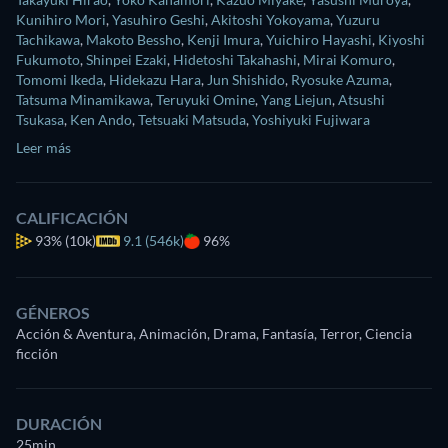
Kunihiro Mori
,
Yasuhiro Geshi
,
Akitoshi Yokoyama
,
Yuzuru
Tachikawa
,
Makoto Bessho
,
Kenji Imura
,
Yuichiro Hayashi
,
Kiyoshi
Fukumoto
,
Shinpei Ezaki
,
Hidetoshi Takahashi
,
Mirai Komuro
,
Tomomi Ikeda
,
Hidekazu Hara
,
Jun Shishido
,
Ryosuke Azuma
,
Tatsuma Minamikawa
,
Teruyuki Omine
,
Yang Liejun
,
Atsushi
Tsukasa
,
Ken Ando
,
Tetsuaki Matsuda
,
Yoshiyuki Fujiwara
Leer más
CALIFICACIÓN
93%
(10k)
9.1 (546k)
96%
GÉNEROS
Acción & Aventura, Animación, Drama, Fantasía, Terror, Ciencia
ficción
DURACIÓN
25min