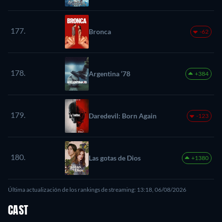
177.
Bronca
-62
178.
Argentina ‘78
+384
179.
Daredevil: Born Again
-123
180.
Las gotas de Dios
+1380
Última actualización de los rankings de streaming: 13:18, 06/08/2026
CAST