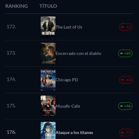
RANKING
TÍTULO
172.
The Last of Us
-12
173.
Encerrado con el diablo
+89
174.
Chicago PD
-43
175.
Musafir Cafe
+48
176.
Ataque a los titanes
-72