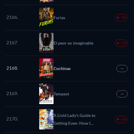
2166.
Furias
-39
2167.
El peor ex imaginable
-53
2168.
Cochinas
—
2169.
Tempest
—
A Livid Lady's Guide to
2170.
-14
Getting Even: How I
Crushed My Homeland