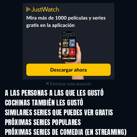
Eliminar este anuncio
A LAS PERSONAS A LAS QUE LES GUSTÓ
COCHINAS TAMBIÉN LES GUSTÓ
TV
TV
SIMILARES SERIES QUE PUEDES VER GRATIS
TV
TV
PRÓXIMAS SERIES POPULARES
TV
TV
PRÓXIMAS SERIES DE COMEDIA (EN STREAMING)
Temporada 6
Temporada 2
Tempora