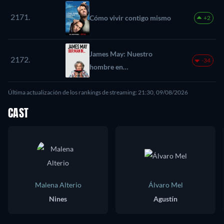
with My Mighty Grimoires
2171.
Cómo vivir contigo mismo
+2
James May: Nuestro
2172.
-34
hombre en…
Última actualización de los rankings de streaming: 21:30, 09/08/2026
CAST
Malena Alterio
Álvaro Mel
Nines
Agustín