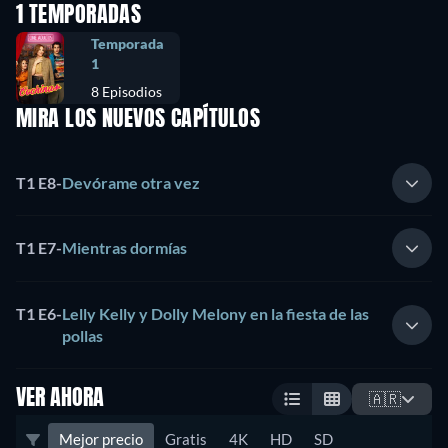
1 TEMPORADAS
Temporada
1
8 Episodios
MIRA LOS NUEVOS CAPÍTULOS
T1 E8
-
Devórame otra vez
T1 E7
-
Mientras dormías
T1 E6
-
Lelly Kelly y Dolly Melony en la fiesta de las
pollas
VER AHORA
🇦🇷
Mejor precio
Gratis
4K
HD
SD