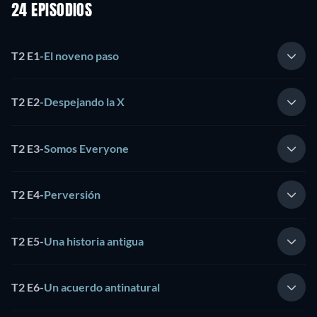
24 EPISODIOS
T2 E1
-
El noveno paso
T2 E2
-
Despejando la X
T2 E3
-
Somos Everyone
T2 E4
-
Perversión
T2 E5
-
Una historia antigua
T2 E6
-
Un acuerdo antinatural