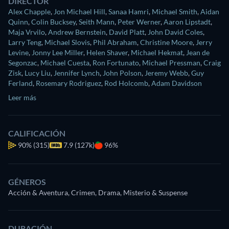
DIRECTOR
Alex Chapple
,
Jon Michael Hill
,
Sanaa Hamri
,
Michael Smith
,
Aidan
Quinn
,
Colin Bucksey
,
Seith Mann
,
Peter Werner
,
Aaron Lipstadt
,
Maja Vrvilo
,
Andrew Bernstein
,
David Platt
,
John David Coles
,
Larry Teng
,
Michael Slovis
,
Phil Abraham
,
Christine Moore
,
Jerry
Levine
,
Jonny Lee Miller
,
Helen Shaver
,
Michael Hekmat
,
Jean de
Segonzac
,
Michael Cuesta
,
Ron Fortunato
,
Michael Pressman
,
Craig
Zisk
,
Lucy Liu
,
Jennifer Lynch
,
John Polson
,
Jeremy Webb
,
Guy
Ferland
,
Rosemary Rodriguez
,
Rod Holcomb
,
Adam Davidson
Leer más
CALIFICACIÓN
90%
(315)
7.9 (127k)
96%
GÉNEROS
Acción & Aventura, Crimen, Drama, Misterio & Suspense
DURACIÓN