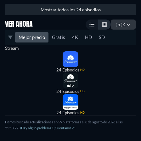
Mostrar todos los 24 episodios
VER AHORA
🇦🇷
Mejor precio
Gratis
4K
HD
SD
Stream
24 Episodios
HD
24 Episodios
HD
24 Episodios
HD
Hemos buscado actualizaciones en 59 plataformas el 8 de agosto de 2026 a las
21:13:22.
¿Hay algún problema? ¡Cuéntanoslo!