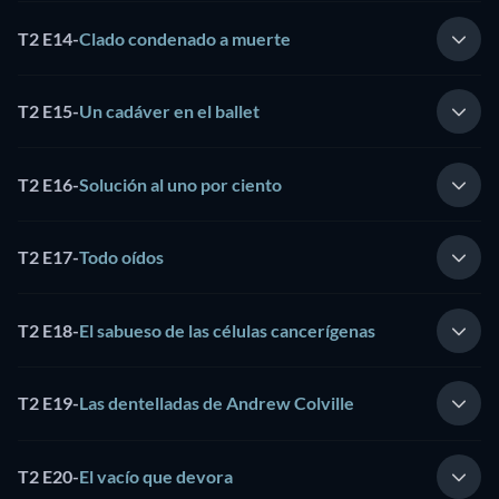
T2 E14
-
Clado condenado a muerte
T2 E15
-
Un cadáver en el ballet
T2 E16
-
Solución al uno por ciento
T2 E17
-
Todo oídos
T2 E18
-
El sabueso de las células cancerígenas
T2 E19
-
Las dentelladas de Andrew Colville
T2 E20
-
El vacío que devora