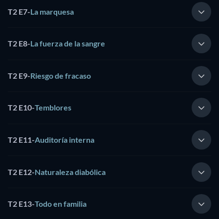
T2 E7
-
La marquesa
T2 E8
-
La fuerza de la sangre
T2 E9
-
Riesgo de fracaso
T2 E10
-
Temblores
T2 E11
-
Auditoría interna
T2 E12
-
Naturaleza diabólica
T2 E13
-
Todo en familia