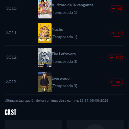
Al ritmo de la venganza
3010.
-16
(Temporada 1)
Nacho
3011.
-17
(Temporada 1)
The Leftovers
3012.
-192
(Temporada 3)
Everwood
3013.
-140
(Temporada 3)
Última actualización de los rankings de streaming: 13:19, 08/08/2026
CAST