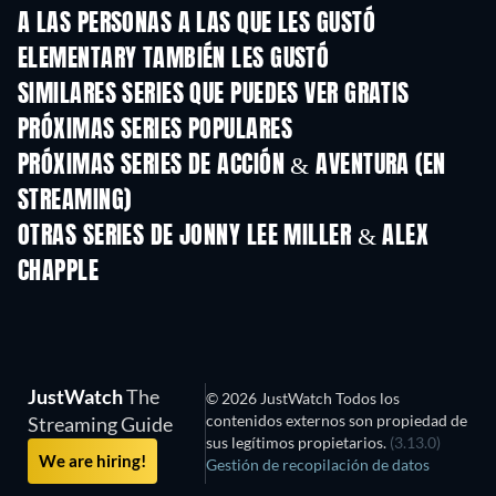
A LAS PERSONAS A LAS QUE LES GUSTÓ
ELEMENTARY TAMBIÉN LES GUSTÓ
TV
TV
SIMILARES SERIES QUE PUEDES VER GRATIS
TV
TV
PRÓXIMAS SERIES POPULARES
TV
TV
PRÓXIMAS SERIES DE ACCIÓN & AVENTURA (EN
STREAMING)
Temporada 2
Temporada 2
Tempora
OTRAS SERIES DE JONNY LEE MILLER & ALEX
CHAPPLE
TV
TV
JustWatch
The
© 2026 JustWatch Todos los
contenidos externos son propiedad de
Streaming Guide
sus legítimos propietarios.
(3.13.0)
We are hiring!
Gestión de recopilación de datos