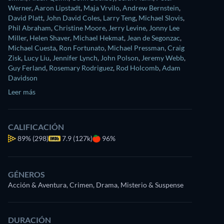
Werner
,
Aaron Lipstadt
,
Maja Vrvilo
,
Andrew Bernstein
,
David Platt
,
John David Coles
,
Larry Teng
,
Michael Slovis
,
Phil Abraham
,
Christine Moore
,
Jerry Levine
,
Jonny Lee
Miller
,
Helen Shaver
,
Michael Hekmat
,
Jean de Segonzac
,
Michael Cuesta
,
Ron Fortunato
,
Michael Pressman
,
Craig
Zisk
,
Lucy Liu
,
Jennifer Lynch
,
John Polson
,
Jeremy Webb
,
Guy Ferland
,
Rosemary Rodriguez
,
Rod Holcomb
,
Adam
Davidson
Leer más
CALIFICACIÓN
89%
(298)
7.9 (127k)
96%
GÉNEROS
Acción & Aventura, Crimen, Drama, Misterio & Suspense
DURACIÓN