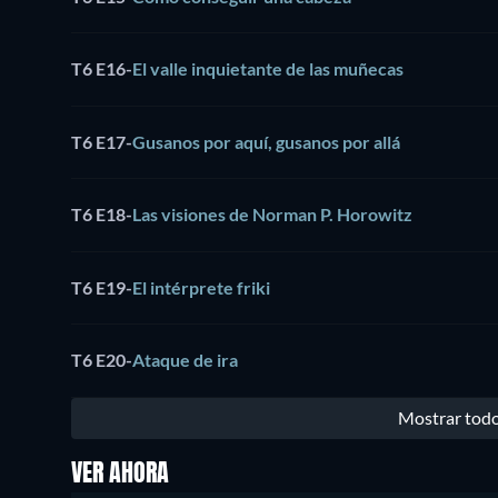
T6 E16
-
El valle inquietante de las muñecas
T6 E17
-
Gusanos por aquí, gusanos por allá
T6 E18
-
Las visiones de Norman P. Horowitz
T6 E19
-
El intérprete friki
T6 E20
-
Ataque de ira
Mostrar todo
VER AHORA