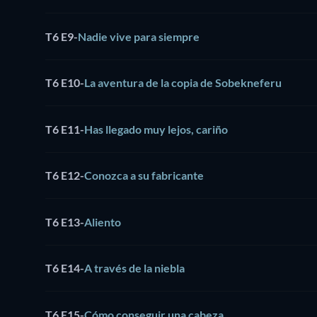
T6 E9
-
Nadie vive para siempre
T6 E10
-
La aventura de la copia de Sobekneferu
T6 E11
-
Has llegado muy lejos, cariño
T6 E12
-
Conozca a su fabricante
T6 E13
-
Aliento
T6 E14
-
A través de la niebla
T6 E15
-
Cómo conseguir una cabeza