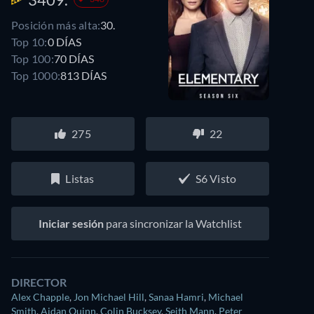
Posición más alta:
30.
Top 10:
0 DÍAS
Top 100:
70 DÍAS
Top 1000:
813 DÍAS
275
22
Listas
S6 Visto
Iniciar sesión
para sincronizar la Watchlist
DIRECTOR
Alex Chapple
,
Jon Michael Hill
,
Sanaa Hamri
,
Michael
Smith
,
Aidan Quinn
,
Colin Bucksey
,
Seith Mann
,
Peter