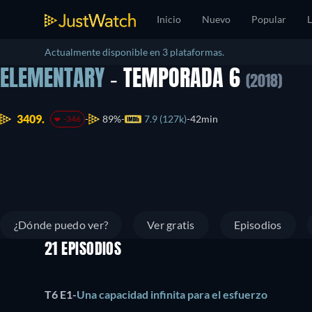
Inicio
Nuevo
Popular
L
Actualmente disponible en 3 plataformas.
ELEMENTARY
- TEMPORADA 6
(2018)
3409.
89%
7.9 (127k)
42min
-346
¿Dónde puedo ver?
Ver gratis
Episodios
21 EPISODIOS
T6 E1
-
Una capacidad infinita para el esfuerzo