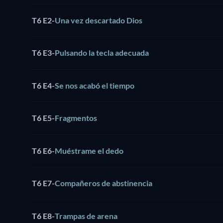
T6 E2
-
Una vez descartado Dios
T6 E3
-
Pulsando la tecla adecuada
T6 E4
-
Se nos acabó el tiempo
T6 E5
-
Fragmentos
T6 E6
-
Muéstrame el dedo
T6 E7
-
Compañeros de abstinencia
T6 E8
-
Trampas de arena