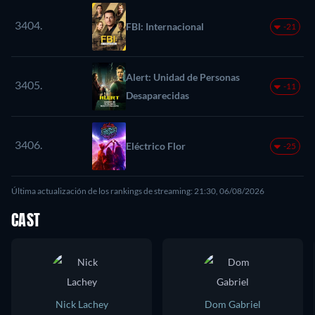
3404.
FBI: Internacional
-21
Alert: Unidad de Personas
3405.
-11
Desaparecidas
3406.
Eléctrico Flor
-25
Última actualización de los rankings de streaming: 21:30, 06/08/2026
CAST
Nick Lachey
Dom Gabriel