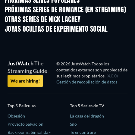
PRÓXIMAS SERIES POPULARES
TV
TV
PRÓXIMAS SERIES DE ROMANCE (EN STREAMING)
Temporada 3
Temporada 2
Tempora
OTRAS SERIES DE NICK LACHEY
TV
TV
JOYAS OCULTAS DE EXPERIMENTO SOCIAL
TV
TV
JustWatch
The
© 2026 JustWatch Todos los
contenidos externos son propiedad de
Streaming Guide
sus legítimos propietarios.
(4.0.0)
We are hiring!
Gestión de recopilación de datos
Top 5 Películas
Top 5 Series de TV
Obsesión
La casa del dragón
Proyecto Salvación
Silo
Backrooms: Sin salida -
Te encontraré