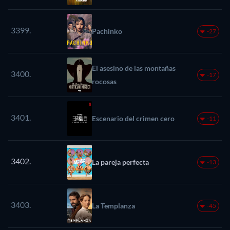
3399.
Pachinko
-27
El asesino de las montañas
3400.
-17
rocosas
3401.
Escenario del crimen cero
-11
3402.
La pareja perfecta
-13
3403.
La Templanza
-45