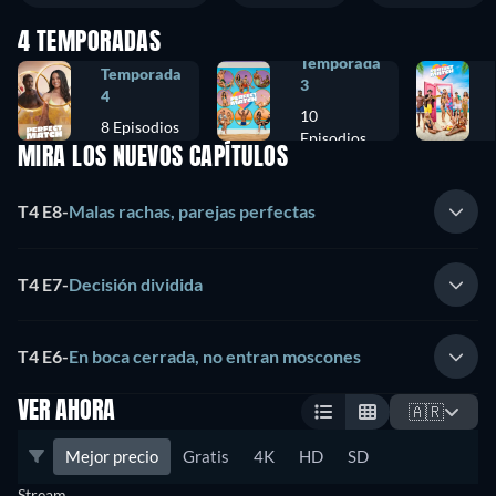
4 TEMPORADAS
Temporada
Temporada
3
4
10
8 Episodios
Episodios
MIRA LOS NUEVOS CAPÍTULOS
T4 E8
-
Malas rachas, parejas perfectas
T4 E7
-
Decisión dividida
T4 E6
-
En boca cerrada, no entran moscones
VER AHORA
🇦🇷
Mejor precio
Gratis
4K
HD
SD
Stream