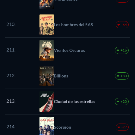
210.
Los hombres del SAS
-64
211.
Vientos Oscuros
+16
212.
Billions
+80
213.
Ciudad de las estrellas
+20
214.
Scorpion
-27