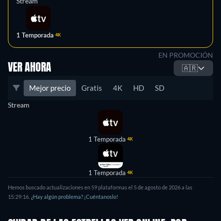
Stream
1 Temporada
4K
EN PROMOCIÓN
VER AHORA
🇦🇷
Mejor precio
Gratis
4K
HD
SD
Stream
1 Temporada
4K
1 Temporada
4K
Hemos buscado actualizaciones en 59 plataformas el 5 de agosto de 2026 a las
15:29:16.
¿Hay algún problema? ¡Cuéntanoslo!