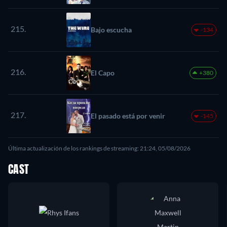
215.
Bajo escucha
-134
216.
El Capo
+380
217.
El pasado está por venir
-145
Última actualización de los rankings de streaming: 21:24, 05/08/2026
CAST