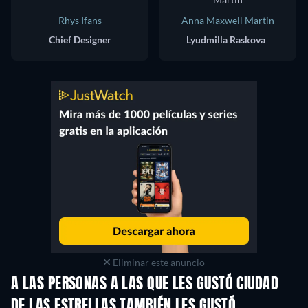
Rhys Ifans
Anna Maxwell Martin
Chief Designer
Lyudmilla Raskova
Eliminar este anuncio
A LAS PERSONAS A LAS QUE LES GUSTÓ CIUDAD
DE LAS ESTRELLAS TAMBIÉN LES GUSTÓ
TV
TV