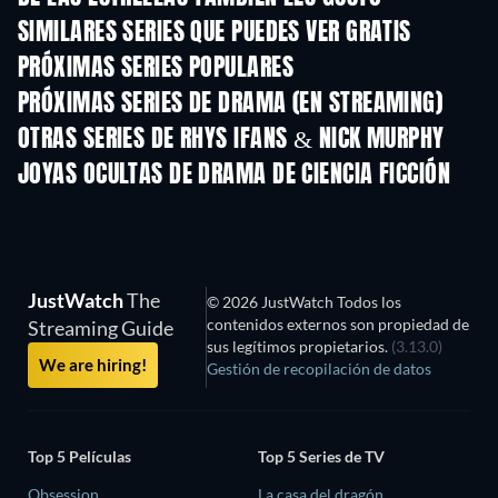
SIMILARES SERIES QUE PUEDES VER GRATIS
TV
TV
PRÓXIMAS SERIES POPULARES
TV
TV
PRÓXIMAS SERIES DE DRAMA (EN STREAMING)
Temporada 4
Temporada 6
Tempora
OTRAS SERIES DE RHYS IFANS & NICK MURPHY
TV
TV
JOYAS OCULTAS DE DRAMA DE CIENCIA FICCIÓN
JustWatch
The
© 2026 JustWatch Todos los
contenidos externos son propiedad de
Streaming Guide
sus legítimos propietarios.
(3.13.0)
We are hiring!
Gestión de recopilación de datos
Top 5 Películas
Top 5 Series de TV
Obsession
La casa del dragón