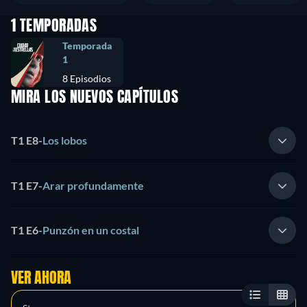
1 TEMPORADAS
Temporada
1
8 Episodios
MIRA LOS NUEVOS CAPÍTULOS
T1 E8
-
Los lobos
T1 E7
-
Arar profundamente
T1 E6
-
Punzón en un costal
VER AHORA