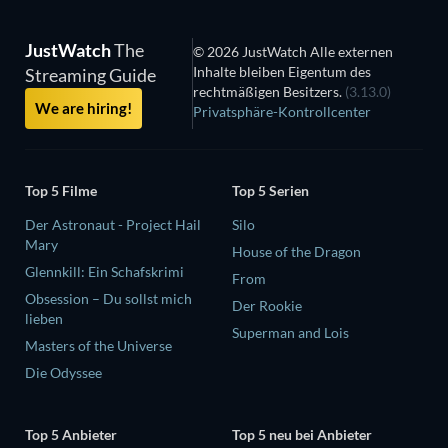
JustWatch
The
© 2026 JustWatch Alle externen
Inhalte bleiben Eigentum des
Streaming Guide
rechtmäßigen Besitzers.
(3.13.0)
We are hiring!
Privatsphäre-Kontrollcenter
Top 5 Filme
Top 5 Serien
Der Astronaut - Project Hail
Silo
Mary
House of the Dragon
Glennkill: Ein Schafskrimi
From
Obsession – Du sollst mich
Der Rookie
lieben
Superman and Lois
Masters of the Universe
Die Odyssee
Top 5 Anbieter
Top 5 neu bei Anbieter