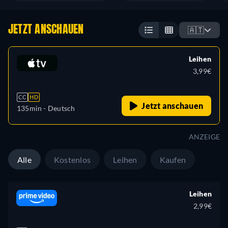
JETZT ANSCHAUEN
🇦🇹
Leihen
3,99€
CC
HD
Jetzt anschauen
135min
- Deutsch
ANZEIGE
Alle
Kostenlos
Leihen
Kaufen
Leihen
2,99€