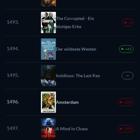
The Corrupted - Ein
1493.
-3
blutiges Erbe
1494.
Der wildeste Westen
+41
1495.
Insidious: The Last Key
—
1496.
Amsterdam
-192
1497.
A Mind in Chaos
-105