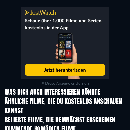
Diese Anzeige entfernen
WAS DICH AUCH INTERESSIEREN KÖNNTE
ÄHNLICHE FILME, DIE DU KOSTENLOS ANSCHAUEN
KANNST
BELIEBTE FILME, DIE DEMNÄCHST ERSCHEINEN
KOMMENDE KOMÖDIEN FILME