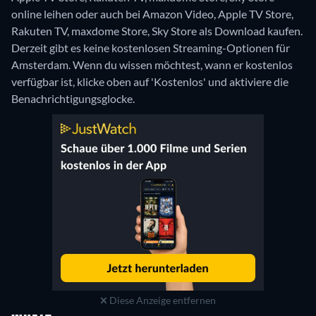
online leihen oder auch bei Amazon Video, Apple TV Store,
Rakuten TV, maxdome Store, Sky Store als Download kaufen.
Derzeit gibt es keine kostenlosen Streaming-Optionen für
Amsterdam. Wenn du wissen möchtest, wann er kostenlos
verfügbar ist, klicke oben auf 'Kostenlos' und aktiviere die
Benachrichtigungsglocke.
Diese Anzeige entfernen