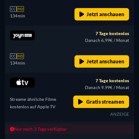
CC
HD
Jetzt anschauen
134min
7 Tage kostenlos
Danach 6,99€ / Monat
CC
HD
Jetzt anschauen
134min
7 Tage kostenlos
Danach 9,99€ / Monat
Streame ähnliche Filme
Gratis streamen
kostenlos auf Apple TV
ANZEIGE
Nur noch 3 Tage verfügbar