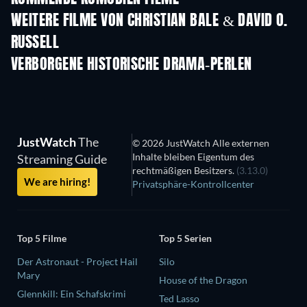
WEITERE FILME VON CHRISTIAN BALE & DAVID O.
RUSSELL
VERBORGENE HISTORISCHE DRAMA-PERLEN
Serie
Serie
S
JustWatch
The
© 2026 JustWatch Alle externen
Inhalte bleiben Eigentum des
Streaming Guide
rechtmäßigen Besitzers.
(3.13.0)
We are hiring!
Privatsphäre-Kontrollcenter
Top 5 Filme
Top 5 Serien
Der Astronaut - Project Hail
Silo
Mary
House of the Dragon
Glennkill: Ein Schafskrimi
Ted Lasso