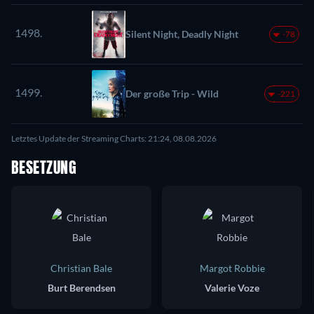
1498.
Silent Night, Deadly Night
-78
1499.
Der große Trip - Wild
-221
Letztes Update der Streaming Charts: 21:24, 08.08.2026
BESETZUNG
Christian Bale
Margot Robbie
Burt Berendsen
Valerie Voze