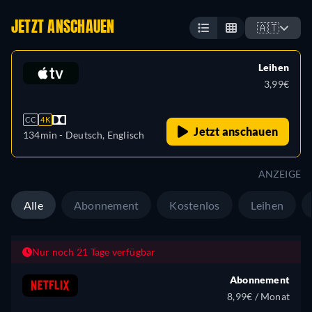
JETZT ANSCHAUEN
🇦🇹
Leihen
3,99€
CC
4K
Jetzt anschauen
134min
- Deutsch, Englisch
ANZEIGE
Alle
Abonnement
Kostenlos
Leihen
Nur noch 21 Tage verfügbar
Abonnement
8,99€ / Monat