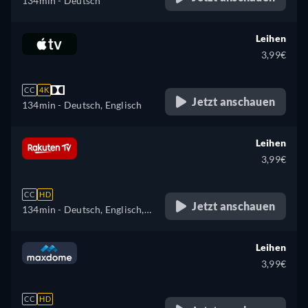
134min
- Deutsch
Leihen
3,99€
CC
4K
Jetzt anschauen
134min
- Deutsch, Englisch
Leihen
3,99€
CC
HD
Jetzt anschauen
134min
- Deutsch, Englisch,
Spanisch, Französisch,
Ungarisch, Italienisch,
Leihen
Polnisch
3,99€
CC
HD